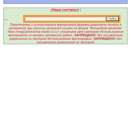
<Наши счетчики>
|
|
Перепечатка и использование материалов форума разрешены только в
интернете при наличии активной ссылки на форум "Волшебная фазенда"
https://magicphotoshop.mybb.ru/ и с указанием имен авторов! Использование
материалов из галереи авторских работ -
ЗАПРЕЩЕНО!
без письменного
разрешения их авторов! Использование фотографий -
ЗАПРЕЩЕНО!
без
письменного разрешения их авторов!