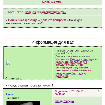
Активные темы
Привет, Гость!
Войдите
или
зарегистрируйтесь
.
»
Волшебная фазенда
»
Давайте поиграем
»
На какую
знаменитость вы похожи?
Информация для вас
Приветствуем тебя на форуме,
дорогой Гость.
Для участия в конференциях
предлагаем
Войти на форум
или
Зарегистрироваться (не
забудьте указать при
регистрации дату своего
рождения, чтобы мы могли
поздравить Вас с днем
рождения)
.
Страница:
1
На какую знаменитость вы похожи?
Поделиться
2011-06-20
1
Pinus
00:46:09
Наш автор
Это интересно