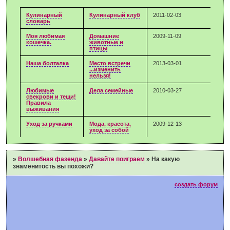
Кулинарный
Кулинарный клуб
2011-02-03
словарь
Моя любимая
Домашние
2009-11-09
кошечка.
животные и
птицы
Наша болталка
Место встречи
2013-03-01
...изменить
нельзя!
Любимые
Дела семейные
2010-03-27
свекрови и тещи!
Правила
выживания
Уход за ручками
Мода, красота,
2009-12-13
уход за собой
»
Волшебная фазенда
»
Давайте поиграем
»
На какую
знаменитость вы похожи?
создать форум