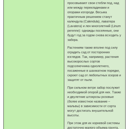
просовывают свои стебли под, над
или между перекладинами и
опорами изгороди. Весьма
практичным решением станут
календула (Calendula), лаватера
(Lavatera) и лен многолетний (Linum
perenne): однажды посеянные, они
будут год за годом снова всходить у
забора.
Растениям также вполне под силу
оградить сад от посторонних
взглядов. Так, например, растения
высокорослых сортов
подсолнечника однолетнего,
посаженные в шахматном порядке,
скроют сад от любопытных взоров и
защитят от пыли.
При сильном ветре забор послужит
необходимой опорой для них. Также
и двулетние штокрозы розовые
(более известное название –
мальвы) в зависимости от сорта
могут достигать внушительной
высоты.
При этом для их корневой системы
достаточно малого объема грунта,