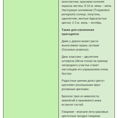
многолетник; красивая осенняя
окраска листвы; 8-10 м. июнь – июль
Настурция инозем­ная
(Tropaeolum
peregrium) солнце, полутень,
однолетник; жел­тые бархатистые
цветки; 2-3 м. июль – октябрь.
Также для озеленения
пригодятся:
Даже у дороги может расти
выносливая герань луговая
(Geranium pratense).
Дань классике – двулетняя
штокроза (Alcoa rosea) на границе
загородного участка станет
настоящим его украшением очень
быстро.
Радостные циннии долго цветут
щеголяют роскошными ярко-
розовыми цветками.
Броское трио из жимолости,
аквилегий и оранжевого мака
встретит гостей.
Глициния - вначале лета красивые
цветочные гроздья глицинии