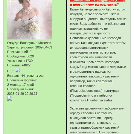
и пергол – чем их озеленить?
Каким бы чудесным ни был участок
изнутри, нельзя забывать, что и
снаружи он должен выглядеть так же
мило. Ведь забор хотя и обозначает
границы владений, но не
превращает их в крепость.
Неплотные деревянные изгороди
Откуда:
Беларусь г. Могилев
прямо-таки созданы для того, чтобы
Зарегистрирован
: 2009-04-03
их украсили цветочными
Приглашений:
0
гирляндами из плетистых роз,
Сообщений:
8020
клематисов или жимолости
Уважение:
+1730
(Lonicera). Кроме того, изгороди
Позитив:
+4822
каждый год можно заново «одевать»
Пол:
в разноцветные наряды из
Возраст:
44
[1982-04-24]
однолетних вьющихся растений,
Провел на форуме:
например, таких как фасоль
2 месяца 17 дней
огненно-красная
Последний визит:
(Phaseoluscoccineus), настурция
2025-01-29 22:26:17
(Tropaeolum) или тунбергия
крылатая (Thunbergia alata).
Украсить деревянный заборчик или
ограду способны не только
вьющиеся растения – среди
однолетников есть множество
самых разнообразных растений
-«пограничников». Они забавно