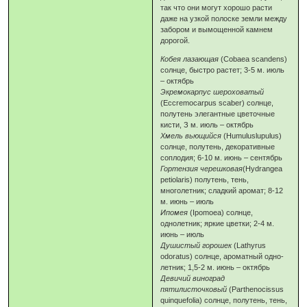
так что они могут хорошо расти
даже на узкой полоске земли между
забором и вымощенной камнем
дорогой.
Кобея лазающая
(Cobaea scandens)
солнце, быстро растет; 3-5 м. июль
– октябрь
Экремокарпус шероховатый
(Eccremocarpus scaber) солнце,
полутень элегантные цветочные
кисти, З м. июль – октябрь
Хмель вьющийся
(Humuluslupulus)
солнце, полутень, декоративные
соплодия; 6-10 м. июнь – сентябрь
Гортензия черешковая
(Hydrangea
petiolaris) полутень, тень,
многолетник; сладкий аромат; 8-12
м. июнь – июль
Ипомея
(Ipomoea) солнце,
однолетник; яркие цветки; 2-4 м.
июнь – июль
Душистый горошек
(Lathyrus
odoratus) солнце, ароматный одно­
летник; 1,5-2 м. июнь – октябрь
Девичий виноград
пятилисточковый
(Parthenocissus
quinquefolia) солнце, полутень, тень,