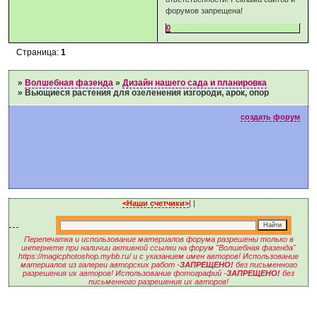
форумов запрещена!
0
Страница:
1
»
Волшебная фазенда
»
Дизайн нашего сада и планировка
»
Вьющиеся растения для озеленения изгороди, арок, опор
создать форум
<Наши счетчики>
|
|
Перепечатка и использование материалов форума разрешены только в
интернете при наличии активной ссылки на форум "Волшебная фазенда"
https://magicphotoshop.mybb.ru/ и с указанием имен авторов! Использование
материалов из галереи авторских работ -
ЗАПРЕЩЕНО!
без письменного
разрешения их авторов! Использование фотографий -
ЗАПРЕЩЕНО!
без
письменного разрешения их авторов!