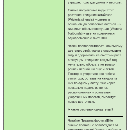
украшают фасады домов и перголы.
Самые популярные виды этого
растения: глициния китайская
(Wisteria sinensis) – цветет в
основном до появления листьев – и
глициния обильноцветущая (Wisteria
floribunda) – цветки появляются
одновременно с листьями.
Чтобы поспособствовать обильному
цветению этой лианы в следующем
году и сдерживать ее быстрый рост
в текущем, глицинию каждый год
желательно обрезать не только
ранней весной, но еще и летом.
Повторно укоротите все побеги
этого года, оставив на каждом из
них по одному листу. Уже через
несколько недель из почек,
расположенных у основания
укороченных побегов, вырастут
новые цветочные.
А какие растения сажаете вы?
Читайте Правила форума!!!Не
знание правил-не освобождает от
ответственности! Реклама сайтов и