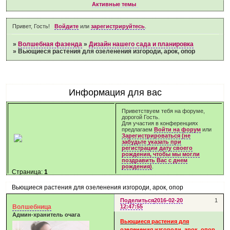
Активные темы
Привет, Гость!
Войдите
или
зарегистрируйтесь
.
»
Волшебная фазенда
»
Дизайн нашего сада и планировка
»
Вьющиеся растения для озеленения изгороди, арок, опор
Информация для вас
Приветствуем тебя на форуме,
дорогой Гость.
Для участия в конференциях
предлагаем
Войти на форум
или
Зарегистрироваться (не
забудьте указать при
регистрации дату своего
рождения, чтобы мы могли
поздравить Вас с днем
рождения)
.
Страница:
1
Вьющиеся растения для озеленения изгороди, арок, опор
Поделиться
2016-02-20
1
Волшебница
12:47:55
Админ-хранитель очага
Вьющиеся растения для
озеленения изгороди, арок, опор