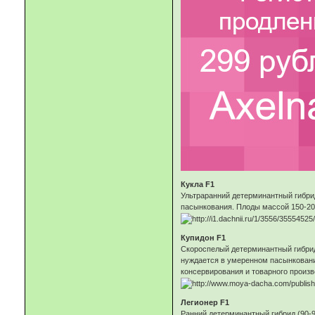
Кукла F1
Ультраранний детерминантный гибрид
пасынкования. Плоды массой 150-200
Купидон F1
Скороспелый детерминантный гибрид 
нуждается в умеренном пасынковани
консервирования и товарного произв
Легионер F1
Ранний детерминантный гибрид (90-95