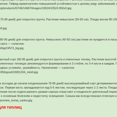
атное. Гибрид примечателен повышенной устойчивостью к целому ряду заболеваний, 
75-80 дней) для открытого грунта. Растение невысокое (50-60 см). Плоды весом 80-10
0-90 дней) для открытого грунта. Невысокое (40-50 см) растение не нуждается в пас
сорта — салатное.
тный сорт (80-85 дней) для открытого грунта и пленочных теплиц. Растение высотой
еночных теплицах рекомендуется формирование в 3 стебля, по 3-4 кисти в каждом. П
одных условиях, урожайность. Назначение — салатное.
х всходов до начала плодоношения 78-85 дней) высокоурожайный сорт детерминантног
см. Первая кисть закладывается над 5-6 листом, последующие через 1-2 листа. Плоды 
тения после отдачи раннего урожая хорошо отрастают и плодоносят длительный перио
 к основным болезням и недостатку освещения. Санька как всегда показал отличную 
для теплиц