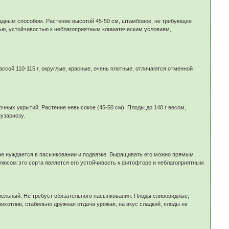
садным способом. Растение высотой 45-50 см, штамбовое, не требующее
тью, устойчивостью к неблагоприятным климатическим условиям,
ссой 110-115 г, округлые, красные, очень плотные, отличаются отменной
чных укрытий. Растение невысокое (45-50 см). Плоды до 140 г весом,
узариозу.
е не нуждается в пасынковании и подвязке. Выращивать его можно прямым
плюсом это сорта является его устойчивость к фитофторе и неблагоприятным
тофельный. Не требует обязательного пасынкования. Плоды сливовидные,
ихотлив, стабильно дружная отдача урожая, на вкус сладкий, плоды не