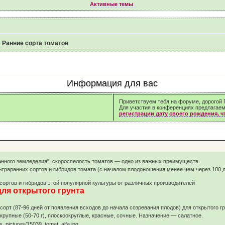
Активные темы
»
Ранние сорта томатов
Информация для вас
Приветствуем тебя на форуме, дорогой Г
Для участия в конференциях предлагае
регистрации дату своего рождения, 
анного земледелия", скороспелость томатов — одно из важных преимуществ.
ьтраранних сортов и гибридов томата (с началом плодоношения менее чем через 100 д
ортов и гибридов этой популярной культуры от различных производителей
для открытого грунта
орт (87-96 дней от появления всходов до начала созревания плодов) для открытого 
крупные (50-70 г), плоскоокруглые, красные, сочные. Назначение — салатное.