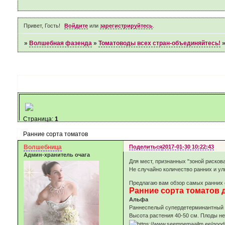
Привет, Гость!
Войдите
или
зарегистрируйтесь
.
»
Волшебная фазенда
»
Томатоводы всех стран-объединяйтесь!
Страница:
1
Ранние сорта томатов
Волшебница
Поделиться
2017-01-30 10:22:43
Админ-хранитель очага
Для мест, признанных "зоной рисков
Не случайно количество ранних и ул
Предлагаю вам обзор самых ранних с
Ранние сорта томатов 
Альфа
Раннеспелый супердетерминантный с
Высота растения 40-50 см. Плоды не