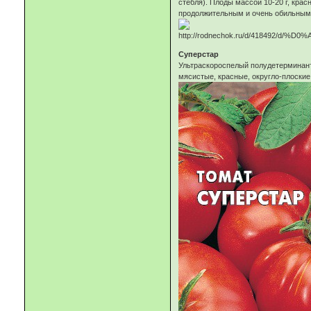
стебля). Плоды массой 10-20 г, кра
продолжительным и очень обильным
Суперстар
Ультраскороспелый полудетерминантн
мясистые, красные, округло-плоские