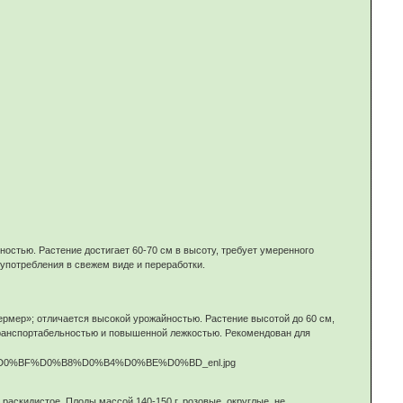
ностью. Растение достигает 60-70 см в высоту, требует умеренного
 употребления в свежем виде и переработки.
ермер»; отличается высокой урожайностью. Растение высотой до 60 см,
транспортабельностью и повышенной лежкостью. Рекомендован для
 раскидистое. Плоды массой 140-150 г, розовые, округлые, не