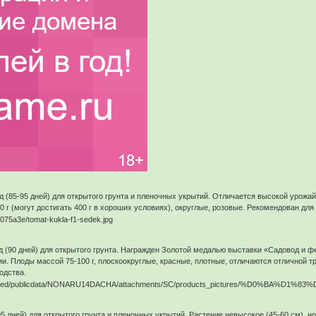
 (85-95 дней) для открытого грунта и пленочных укрытий. Отличается высокой урожай
 г (могут достигать 400 г в хороших условиях), округлые, розовые. Рекомендован для
(90 дней) для открытого грунта. Награжден Золотой медалью выставки «Садовод и ф
и. Плоды массой 75-100 г, плоскоокруглые, красные, плотные, отличаются отличной 
одства.
 дней) для открытого грунта и пленочных укрытий. Растение невысокое (45-60 см), но