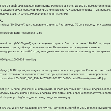
(95-98 дней) для защищенного грунта. Растение высотой до 150 см нуждается в подв
го сладкого вкуса; образуют красивые крупные кисти. Назначение сорта — универсаль
F1
ибрид (80-90 дней) для защищенного грунта. Растение до 70 см в высоту, полураскид
вой сорт (95-100 дней) для защищенного грунта. Высота растения 190-200 см, подвя
ранжевого цвета, образуют плотные кисти. Назначение сорта — универсальное.
мидорки в кистях по 6-8 штук, не водянистые, не кислые, но спелые долго не хранятс
рид (90-100 дней) для защищенного грунта и пленочных укрытий. Растение высотой 6
лотные, отличаются хорошей лежкостью при хранении. Назначение — универсальное.
т (87-95 дней) для защищенного грунта. Высота растения 102-140 см; подвязка и пас
сладким вкусом и повышенным содержанием витаминов, хорошо переносят транспорти
(90-100 дней) для защищенного грунта. Растение высотой от 2,5 м и более; нуждаетс