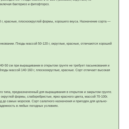
включая бактериоз и фитофтороз.
0 г, красные, плоскоокруглой формы, хорошего вкуса. Назначение сорта —
ынковании. Плоды массой 50-120 г, округлые, красные, отличаются хорошей
 40-50 см при выращивании в открытом грунте не требует пасынкования и
лоды массой 140-160 г, плоскоокруглые, красные. Сорт отличает высокая
о типа, предназначенный для выращивания в открытом и закрытом грунте.
округлой формы, слаборебристые, ярко красного цвета, массой 70-100г.
д до самых морозов. Сорт салатного назначения и пригоден для цельно-
надежность в любых погодных условиях.