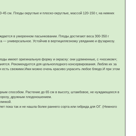
-45 см. Плоды округлые и плоско-округлые, массой 120-150 г, на нижних
уждается в умеренном пасынковании. Плоды достигают веса 300-350 г
рта — универсальное. Устойчив в вертициллезному увяданию и фузариозу.
Плоды имеют оригинальную форму и окраску: они удлиненные, с «носиком»;
анятся. Рекомендуется для цельноплодного консервирования. Люблю их за
 и есть свежими.Ими можно очень красиво украсить любое блюдо.И при этом
дным способом. Растение до 65 см в высоту, штамбовое, не нуждающееся в
торозу, дружным плодоношением.
линкой.
ет пока так и не нашла более раннего сорта или гибрида для ОГ. (Немного