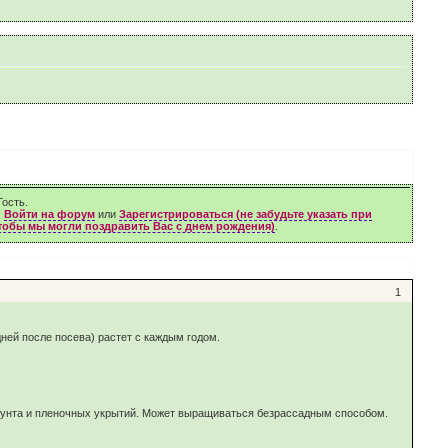
ость.
м
Войти на форум
или
Зарегистрироваться (не забудьте указать при
чтобы мы могли поздравить Вас с днем рождения)
.
1
ней после посева) растет с каждым годом.
грунта и пленочных укрытий. Может выращиваться безрассадным способом.