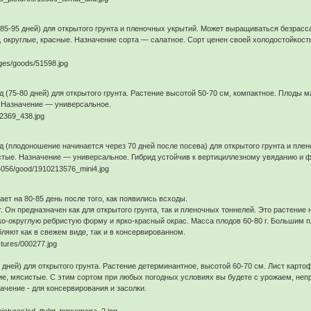
85-95 дней) для открытого грунта и пленочных укрытий. Может выращиваться безрас
, округлые, красные. Назначение сорта — салатное. Сорт ценен своей холодостойкос
(75-80 дней) для открытого грунта. Растение высотой 50-70 см, компактное. Плоды ма
 Назначение — универсальное.
 (плодоношение начинается через 70 дней после посева) для открытого грунта и плено
тые. Назначение — универсальное. Гибрид устойчив к вертициллезному увяданию и ф
ет на 80-85 день после того, как появились всходы.
 Он предназначен как для открытого грунта, так и пленочных тоннелей. Это растени
о-округлую ребристую форму и ярко-красный окрас. Масса плодов 60-80 г. Большим 
яют как в свежем виде, так и в консервированном.
8 дней) для открытого грунта. Растение детерминантное, высотой 60-70 см. Лист кар
жие, мясистые. С этим сортом при любых погодных условиях вы будете с урожаем, непр
ачение - для консервирования и засолки.