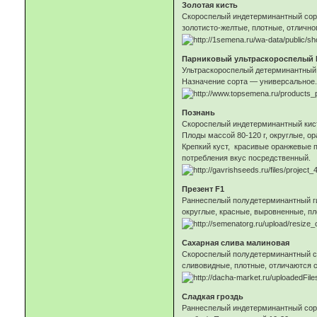
Золотая кисть
Скороспелый индетерминантный сорт 
золотисто-желтые, плотные, отлично
Парниковый ультраскороспелый 
Ультраскороспелый детерминантный г
Назначение сорта — универсальное.
Познань
Скороспелый индетерминантный кисте
Плоды массой 80-120 г, округлые, о
Крепкий куст, красивые оранжевые по
потребления вкус посредственный.
Презент F1
Раннеспелый полудетерминантный гиб
округлые, красные, выровненные, п
Сахарная слива малиновая
Скороспелый полудетерминантный сор
сливовидные, плотные, отличаются 
Сладкая гроздь
Раннеспелый индетерминантный сорт 