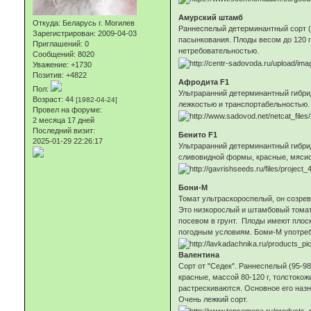
Амурский штамб
Откуда:
Беларусь г. Могилев
Раннеспелый детерминантный сорт (
Зарегистрирован
: 2009-04-03
пасынкования. Плоды весом до 120 г
Приглашений:
0
нетребовательностью.
Сообщений:
8020
Уважение:
+1730
Позитив:
+4822
Афродита F1
Пол:
Ультраранний детерминантный гибрид 
Возраст:
44
[1982-04-24]
лежкостью и транспортабельностью.
Провел на форуме:
2 месяца 17 дней
Последний визит:
Бенито F1
2025-01-29 22:26:17
Ультраранний детерминантный гибрид
сливовидной формы, красные, мясис
Бони-М
Томат ультраскороспелый, он созрева
Это низкорослый и штамбовый томат.
посевом в грунт. Плоды имеют плоск
погодным условиям. Боми-М употребл
Валентина
Сорт от "Седек". Раннеспелый (95-9
красные, массой 80-120 г, толстоко
растрескиваются. Основное его назн
Очень лежкий сорт.