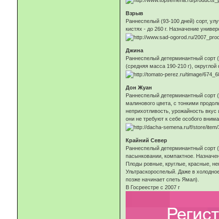
Взрыв
Раннеспелый (93-100 дней) сорт, ул
кистях - до 260 г. Назначение унив
Джина
Раннеспелый детерминантный сорт (9
(средняя масса 190-210 г), округло
Дон Жуан
Раннеспелый детерминантный сорт (9
малинового цвета, с тонкими продол
неприхотливость, урожайность вкус 
они не требуют к себе особого внима
Крайний Север
Раннеспелый детерминантный сорт (
пасынковании, компактное. Назначе
Плоды ровные, круглые, красные, нек
Ультраскороспелый. Даже в холодное
позже начинает спеть Ямал).
В Госреестре с 2007 г