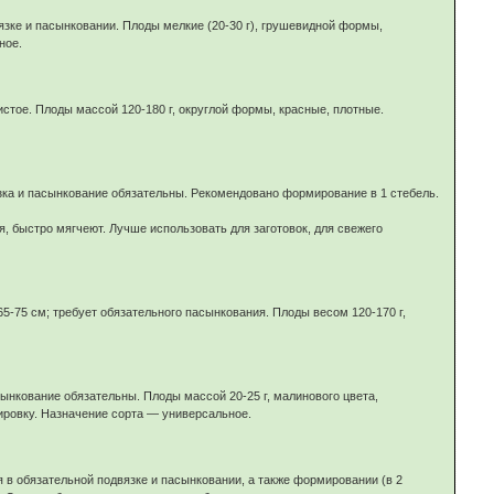
язке и пасынковании. Плоды мелкие (20-30 г), грушевидной формы,
ное.
истое. Плоды массой 120-180 г, округлой формы, красные, плотные.
зка и пасынкование обязательны. Рекомендовано формирование в 1 стебель.
я, быстро мягчеют. Лучше использовать для заготовок, для свежего
5-75 см; требует обязательного пасынкования. Плоды весом 120-170 г,
ынкование обязательны. Плоды массой 20-25 г, малинового цвета,
ровку. Назначение сорта — универсальное.
я в обязательной подвязке и пасынковании, а также формировании (в 2