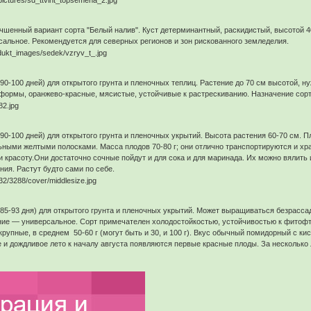
учшенный вариант сорта "Белый налив". Куст детерминантный, раскидистый, высотой 40
ерсальное. Рекомендуется для северных регионов и зон рискованного земледелия.
0-100 дней) для открытого грунта и пленочных теплиц. Растение до 70 см высотой, н
й формы, оранжево-красные, мясистые, устойчивые к растрескиванию. Назначение со
0-100 дней) для открытого грунта и пленочных укрытий. Высота растения 60-70 см. 
ьными желтыми полосками. Масса плодов 70-80 г; они отлично транспортируются и хр
и красоту.Они достаточно сочные пойдут и для сока и для маринада. Их можно вялить
ния. Растут будто сами по себе.
85-93 дня) для открытого грунта и пленочных укрытий. Может выращиваться безрасса
ние — универсальное. Сорт примечателен холодостойкостью, устойчивостью к фитоф
рупные, в среднем 50-60 г (могут быть и 30, и 100 г). Вкус обычный помидорный с кис
 и дождливое лето к началу августа появляются первые красные плоды. За несколько л