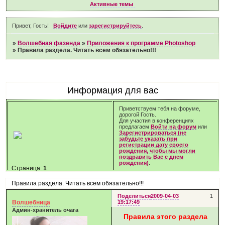
Активные темы
Привет, Гость!
Войдите
или
зарегистрируйтесь
.
»
Волшебная фазенда
»
Приложения к программе Photoshop
»
Правила раздела. Читать всем обязательно!!!
Информация для вас
Приветствуем тебя на форуме,
дорогой Гость.
Для участия в конференциях
предлагаем
Войти на форум
или
Зарегистрироваться (не
забудьте указать при
регистрации дату своего
рождения, чтобы мы могли
поздравить Вас с днем
рождения)
.
Страница:
1
Правила раздела. Читать всем обязательно!!!
Поделиться
2009-04-03
1
Волшебница
19:17:49
Админ-хранитель очага
Правила этого раздела