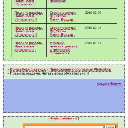
Читать всем
магазинах
обязательно!
Правила раздела.
Скрапстранички
2010-02-28
Читать всем
QP, Скетчи,
обязательно!!
Маски, Вордарт
Правила раздела.
Скрапстранички
2010-02-28
Читать всем
QP, Скетчи,
обязательно!!
Маски, Вордарт
Правила раздела.
Женский,
2010-01-14
Читать всем
мужской, детский
обязательно!
и групповой
фотомонтаж
»
Волшебная фазенда
»
Приложения к программе Photoshop
»
Правила раздела. Читать всем обязательно!!!
создать форум
<Наши счетчики>
|
|