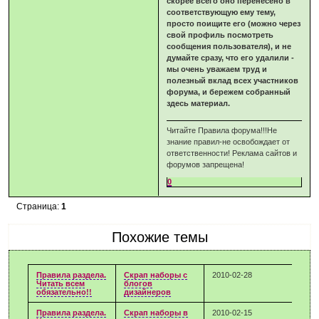
скорее всего оно перенесено в
соответствующую ему тему,
просто поищите его (можно через
свой профиль посмотреть
сообщения пользователя), и не
думайте сразу, что его удалили -
мы очень уважаем труд и
полезный вклад всех участников
форума, и бережем собранный
здесь материал.
Читайте Правила форума!!!Не
знание правил-не освобождает от
ответственности! Реклама сайтов и
форумов запрещена!
0
Страница:
1
Похожие темы
Правила раздела.
Скрап наборы с
2010-02-28
Читать всем
блогов
обязательно!!
дизайнеров
Правила раздела.
Скрап наборы в
2010-02-15