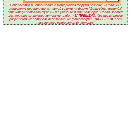
Перепечатка и использование материалов форума разрешены только в
интернете при наличии активной ссылки на форум "Волшебная фазенда"
https://magicphotoshop.mybb.ru/ и с указанием имен авторов! Использование
материалов из галереи авторских работ -
ЗАПРЕЩЕНО!
без письменного
разрешения их авторов! Использование фотографий -
ЗАПРЕЩЕНО!
без
письменного разрешения их авторов!