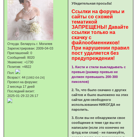
Убедительная просьба!
Ссылки на форумы и
сайты со схожей
тематикой
ЗАПРЕЩЕНЫ! Давайте
ссылки только на
скачку с
файлообменников!
Откуда:
Беларусь г. Могилев
При нарушении правил
Зарегистрирован
: 2009-04-03
пост удаляется без
Приглашений:
0
Сообщений:
8020
предупреждения!
Уважение:
+1730
Позитив:
+4822
1. Кисти и стили выкладывать с
превью (размер превью не
Пол:
должен превышать 200-300
Возраст:
44
[1982-04-24]
пикселов)
Провел на форуме:
2 месяца 17 дней
2. То, что было скачано с других
Последний визит:
сайтов и было выложено на этих
2025-01-29 22:26:17
сайтах для свободного
использования НИКОГДА не
паролить.
3. Если вы не обнаружили свое
сообщение в теме где вы его
написали (если это конечно не
флуд или спам) - не паникуйте,