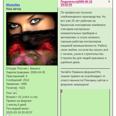
Поделиться
2009-06-15
9
Мамайка
19:02:03
Наш автор
По профессии технолог
хлебопекарного производства. Но
вот уже 25 лет работаю на
Крымском консервном комбинате
слесарем контрольно-
измерительных приборов и
автоматики, в сезон зеленого
горошка работаю контролером
пищевой промышленности. Работу
свою люблю, но если бы начать всё
с начала, ушла в строительство.
Строила бы для людей красивые и
удобные дома.
Откуда:
Россия г. Крымск
Читайте Правила форума!!!Не
Зарегистрирован
: 2009-04-30
Приглашений:
0
знание правил-не освобождает от
Сообщений:
2512
ответственности! Реклама сайтов и
Уважение:
+999
форумов запрещена!
Позитив:
+523
0
Пол:
Возраст:
61
[1964-11-06]
Провел на форуме:
1 месяц 0 дней
Последний визит:
2015-03-19 20:42:07