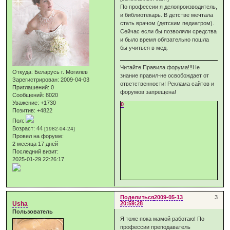
По профессии я делопроизводитель,
и библиотекарь. В детстве мечтала
стать врачом (детским педиатром).
Сейчас если бы позволяли средства
и было время обязательно пошла
бы учиться в мед.
Читайте Правила форума!!!Не
Откуда:
Беларусь г. Могилев
знание правил-не освобождает от
Зарегистрирован
: 2009-04-03
ответственности! Реклама сайтов и
Приглашений:
0
форумов запрещена!
Сообщений:
8020
Уважение:
+1730
0
Позитив:
+4822
Пол:
Возраст:
44
[1982-04-24]
Провел на форуме:
2 месяца 17 дней
Последний визит:
2025-01-29 22:26:17
Поделиться
2009-05-13
3
Usha
20:59:28
Пользователь
Я тоже пока мамой работаю! По
профессии преподаватель