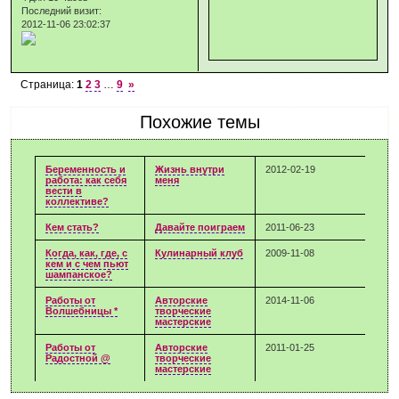
Последний визит:
2012-11-06 23:02:37
Страница:
1
2
3
…
9
»
Похожие темы
Беременность и
Жизнь внутри
2012-02-19
работа: как себя
меня
вести в
коллективе?
Кем стать?
Давайте поиграем
2011-06-23
Когда, как, где, с
Кулинарный клуб
2009-11-08
кем и с чем пьют
шампанское?
Работы от
Авторские
2014-11-06
Волшебницы *
творческие
мастерские
Работы от
Авторские
2011-01-25
Радостной @
творческие
мастерские