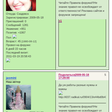
Читайте Правила форума!!!Не
знание правил-не освобождает от
ответственности! Реклама сайтов и
Откуда:
Скадовск
форумов запрещена!
Зарегистрирован
: 2009-05-18
+1
Приглашений:
0
Сообщений:
1281
Уважение:
+951
Позитив:
+1067
Пол:
Возраст:
45
[1980-08-12]
Провел на форуме:
8 дней 15 часов
Последний визит:
2011-03-19 20:58:43
Поделиться
2009-05-18
5
jasmini
17:29:00
Наш автор
Да уж работы разные нужны и
важны
Читайте Правила форума!!!Не
знание правил-не освобождает от