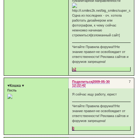
гуманитарной направленности
Одна из последних - оч. хотела
работать дизайнером или
фотографом, к чему сейчас
немножко начинаю
стремиться[взломанный сайт]
Читайте Правила форума!!!Не
знание правил-не освобождает от
ответственности! Реклама сайтов и
форумов запрещена!
+2
Поделиться
2009-05-30
7
♥Кошка ♥
12:22:42
Гость
Я сейчас ищу работу, юрист
Читайте Правила форума!!!Не
знание правил-не освобождает от
ответственности! Реклама сайтов и
форумов запрещена!
0