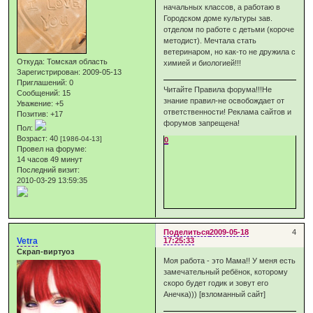
начальных классов, а работаю в
Городском доме культуры зав.
отделом по работе с детьми (короче
методист). Мечтала стать
ветеринаром, но как-то не дружила с
Откуда:
Томская область
химией и биологией!!!
Зарегистрирован
: 2009-05-13
Приглашений:
0
Читайте Правила форума!!!Не
Сообщений:
15
знание правил-не освобождает от
Уважение:
+5
ответственности! Реклама сайтов и
Позитив:
+17
форумов запрещена!
Пол:
Возраст:
40
[1986-04-13]
0
Провел на форуме:
14 часов 49 минут
Последний визит:
2010-03-29 13:59:35
Поделиться
2009-05-18
4
Vetra
17:25:33
Скрап-виртуоз
Моя работа - это Мама!! У меня есть
замечательный ребёнок, которому
скоро будет годик и зовут его
Анечка))) [взломанный сайт]