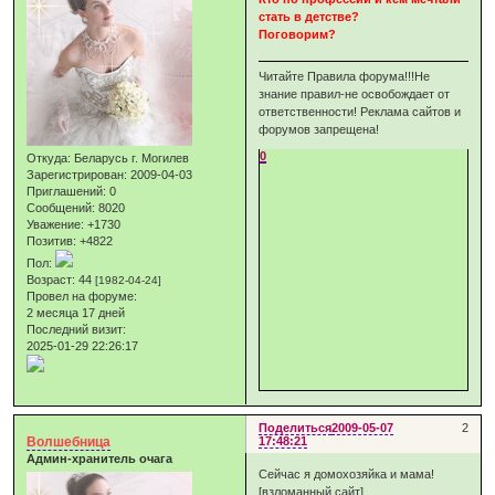
стать в детстве?
Поговорим?
Читайте Правила форума!!!Не
знание правил-не освобождает от
ответственности! Реклама сайтов и
форумов запрещена!
0
Откуда:
Беларусь г. Могилев
Зарегистрирован
: 2009-04-03
Приглашений:
0
Сообщений:
8020
Уважение:
+1730
Позитив:
+4822
Пол:
Возраст:
44
[1982-04-24]
Провел на форуме:
2 месяца 17 дней
Последний визит:
2025-01-29 22:26:17
Поделиться
2009-05-07
2
Волшебница
17:48:21
Админ-хранитель очага
Сейчас я домохозяйка и мама!
[взломанный сайт]