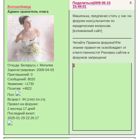
Поделиться
2009-06-15
8
Волшебница
15:49:01
Админ-хранитель очага
Машенька, предлагаю стать у нас на
форуме консультантом по
юридическим вопросам.
[взломанный сайт]
Читайте Правила форума!!!Не
знание правил-не освобождает от
ответственности! Реклама сайтов и
форумов запрещена!
0
Откуда:
Беларусь г. Могилев
Зарегистрирован
: 2009-04-03
Приглашений:
0
Сообщений:
8020
Уважение:
+1730
Позитив:
+4822
Пол:
Возраст:
44
[1982-04-24]
Провел на форуме:
2 месяца 17 дней
Последний визит:
2025-01-29 22:26:17