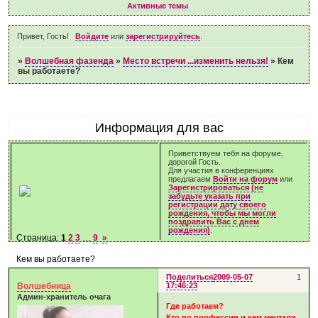
Активные темы
Привет, Гость!
Войдите
или
зарегистрируйтесь
.
»
Волшебная фазенда
»
Место встречи ...изменить нельзя!
»
Кем
вы работаете?
Информация для вас
Приветствуем тебя на форуме,
дорогой Гость.
Для участия в конференциях
предлагаем
Войти на форум
или
Зарегистрироваться (не
забудьте указать при
регистрации дату своего
рождения, чтобы мы могли
поздравить Вас с днем
рождения)
.
Страница:
1
2
3
…
9
»
Кем вы работаете?
Поделиться
2009-05-07
1
Волшебница
17:46:23
Админ-хранитель очага
Где работаем?
Кто по профессии и кем мечтали