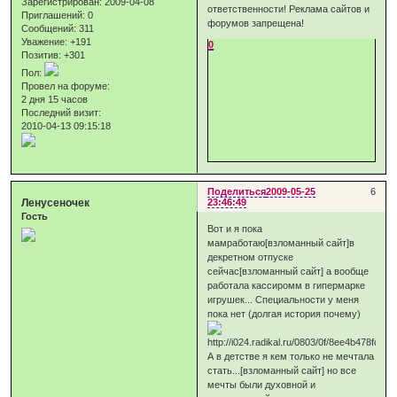
Зарегистрирован
: 2009-04-08
ответственности! Реклама сайтов и
Приглашений:
0
форумов запрещена!
Сообщений:
311
Уважение:
+191
0
Позитив:
+301
Пол:
Провел на форуме:
2 дня 15 часов
Последний визит:
2010-04-13 09:15:18
Поделиться
2009-05-25
6
Ленусеночек
23:46:49
Гость
Вот и я пока
мамработаю[взломанный сайт]в
декретном отпуске
сейчас[взломанный сайт] а вообще
работала кассиромм в гипермарке
игрушек... Специальности у меня
пока нет (долгая история почему)
А в детстве я кем только не мечтала
стать...[взломанный сайт] но все
мечты были духовной и