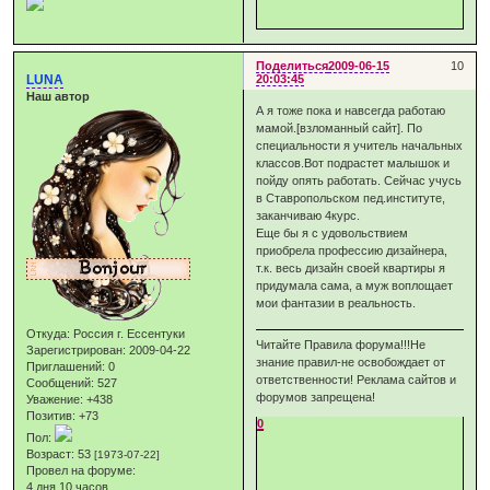
Поделиться
2009-06-15
10
LUNA
20:03:45
Наш автор
А я тоже пока и навсегда работаю
мамой.[взломанный сайт]. По
специальности я учитель начальных
классов.Вот подрастет малышок и
пойду опять работать. Сейчас учусь
в Ставропольском пед.институте,
заканчиваю 4курс.
Еще бы я с удовольствием
приобрела профессию дизайнера,
т.к. весь дизайн своей квартиры я
придумала сама, а муж воплощает
мои фантазии в реальность.
Откуда:
Россия г. Ессентуки
Читайте Правила форума!!!Не
Зарегистрирован
: 2009-04-22
знание правил-не освобождает от
Приглашений:
0
ответственности! Реклама сайтов и
Сообщений:
527
форумов запрещена!
Уважение:
+438
Позитив:
+73
0
Пол:
Возраст:
53
[1973-07-22]
Провел на форуме:
4 дня 10 часов