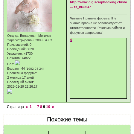
http://www.digiscrapbooking.ch/shop/i
… ts_id=9547
Читайте Правила форума!!!Не
знание правил-не освобождает от
ответственности! Реклама сайтов и
форумов запрещена!
Откуда:
Беларусь г. Могилев
0
Зарегистрирован
: 2009-04-03
Приглашений:
0
Сообщений:
8020
Уважение:
+1730
Позитив:
+4822
Пол:
Возраст:
44
[1982-04-24]
Провел на форуме:
2 месяца 17 дней
Последний визит:
2025-01-29 22:26:17
Страница:
«
1
…
7
8
9
10
»
Похожие темы