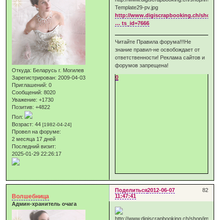
http://www.digiscrapbooking.ch/shop/i
… ts_id=7666
Читайте Правила форума!!!Не
знание правил-не освобождает от
ответственности! Реклама сайтов и
форумов запрещена!
Откуда:
Беларусь г. Могилев
0
Зарегистрирован
: 2009-04-03
Приглашений:
0
Сообщений:
8020
Уважение:
+1730
Позитив:
+4822
Пол:
Возраст:
44
[1982-04-24]
Провел на форуме:
2 месяца 17 дней
Последний визит:
2025-01-29 22:26:17
Поделиться
2012-06-07
82
Волшебница
11:47:41
Админ-хранитель очага