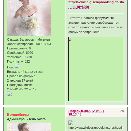
http://www.digiscrapbooking.ch/shop/i
… ts_id=8290
Читайте Правила форума!!!Не
знание правил-не освобождает от
ответственности! Реклама сайтов и
форумов запрещена!
0
Откуда:
Беларусь г. Могилев
Зарегистрирован
: 2009-04-03
Приглашений:
0
Сообщений:
8020
Уважение:
+1730
Позитив:
+4822
Пол:
Возраст:
44
[1982-04-24]
Провел на форуме:
2 месяца 17 дней
Последний визит:
2025-01-29 22:26:17
Поделиться
2012-08-01
85
Волшебница
18:13:45
Админ-хранитель очага