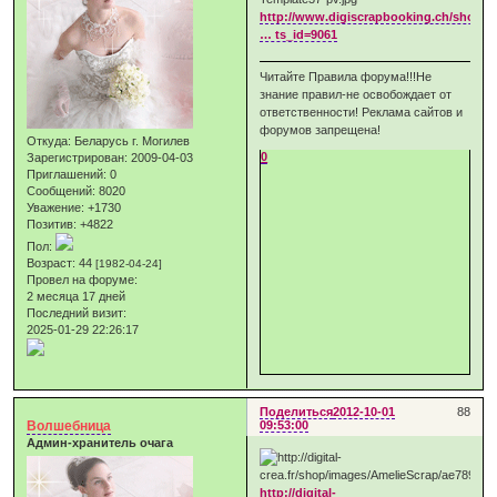
http://www.digiscrapbooking.ch/shop/i
… ts_id=9061
Читайте Правила форума!!!Не
знание правил-не освобождает от
ответственности! Реклама сайтов и
форумов запрещена!
Откуда:
Беларусь г. Могилев
0
Зарегистрирован
: 2009-04-03
Приглашений:
0
Сообщений:
8020
Уважение:
+1730
Позитив:
+4822
Пол:
Возраст:
44
[1982-04-24]
Провел на форуме:
2 месяца 17 дней
Последний визит:
2025-01-29 22:26:17
Поделиться
2012-10-01
88
Волшебница
09:53:00
Админ-хранитель очага
http://digital-