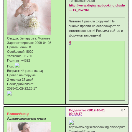
http://www.digiscrapbooking.ch/shop/i
… ts_id=8961
Читайте Правила форума!!!Не
знание правил-не освобождает от
ответственности! Реклама сайтов и
форумов запрещена!
Откуда:
Беларусь г. Могилев
0
Зарегистрирован
: 2009-04-03
Приглашений:
0
Сообщений:
8020
Уважение:
+1730
Позитив:
+4822
Пол:
Возраст:
44
[1982-04-24]
Провел на форуме:
2 месяца 17 дней
Последний визит:
2025-01-29 22:26:17
Поделиться
2012-10-01
87
Волшебница
09:48:17
Админ-хранитель очага