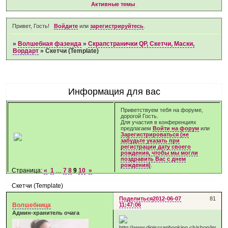
Активные темы
Привет, Гость!
Войдите
или
зарегистрируйтесь
.
»
Волшебная фазенда
»
Скрапстранички QP, Скетчи, Маски,
Вордарт
»
Скетчи (Template)
Информация для вас
Приветствуем тебя на форуме,
дорогой Гость.
Для участия в конференциях
предлагаем
Войти на форум
или
Зарегистрироваться (не
забудьте указать при
регистрации дату своего
рождения, чтобы мы могли
поздравить Вас с днем
рождения)
.
Страница:
«
1
…
7
8
9
10
»
Скетчи (Template)
Поделиться
2012-06-07
81
Волшебница
11:47:06
Админ-хранитель очага