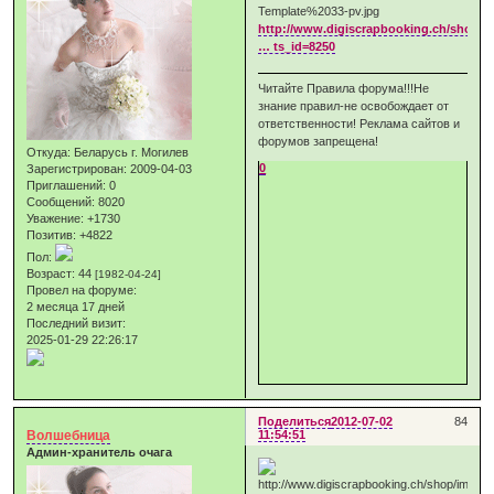
http://www.digiscrapbooking.ch/shop/i
… ts_id=8250
Читайте Правила форума!!!Не
знание правил-не освобождает от
ответственности! Реклама сайтов и
форумов запрещена!
Откуда:
Беларусь г. Могилев
0
Зарегистрирован
: 2009-04-03
Приглашений:
0
Сообщений:
8020
Уважение:
+1730
Позитив:
+4822
Пол:
Возраст:
44
[1982-04-24]
Провел на форуме:
2 месяца 17 дней
Последний визит:
2025-01-29 22:26:17
Поделиться
2012-07-02
84
Волшебница
11:54:51
Админ-хранитель очага