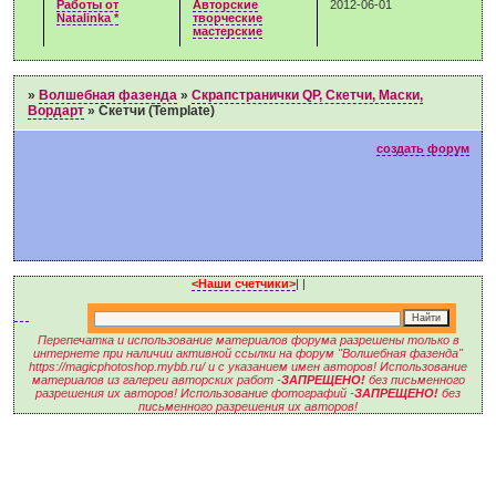
Работы от
Авторские
2012-06-01
Natalinka *
творческие
мастерские
»
Волшебная фазенда
»
Скрапстранички QP, Скетчи, Маски,
Вордарт
»
Скетчи (Template)
создать форум
<Наши счетчики>
|
|
Перепечатка и использование материалов форума разрешены только в
интернете при наличии активной ссылки на форум "Волшебная фазенда"
https://magicphotoshop.mybb.ru/ и с указанием имен авторов! Использование
материалов из галереи авторских работ -
ЗАПРЕЩЕНО!
без письменного
разрешения их авторов! Использование фотографий -
ЗАПРЕЩЕНО!
без
письменного разрешения их авторов!