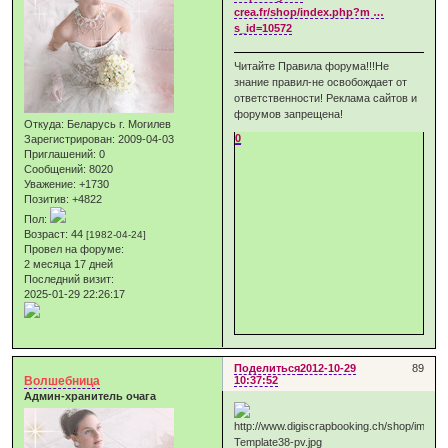
crea.fr/shop/index.php?m …
s_id=10572
Читайте Правила форума!!!Не
знание правил-не освобождает от
ответственности! Реклама сайтов и
форумов запрещена!
Откуда:
Беларусь г. Могилев
0
Зарегистрирован
: 2009-04-03
Приглашений:
0
Сообщений:
8020
Уважение:
+1730
Позитив:
+4822
Пол:
Возраст:
44
[1982-04-24]
Провел на форуме:
2 месяца 17 дней
Последний визит:
2025-01-29 22:26:17
Поделиться
2012-10-29
89
Волшебница
10:37:52
Админ-хранитель очага