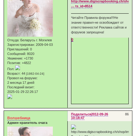
http://www.digiscrapbooking.ch/shop/i
… ts_id=8514
Читайте Правила форума!!!Не
знание правил-не освобождает от
ответственности! Реклама сайтов и
форумов запрещена!
0
Откуда:
Беларусь г. Могилев
Зарегистрирован
: 2009-04-03
Приглашений:
0
Сообщений:
8020
Уважение:
+1730
Позитив:
+4822
Пол:
Возраст:
44
[1982-04-24]
Провел на форуме:
2 месяца 17 дней
Последний визит:
2025-01-29 22:26:17
Поделиться
2012-09-26
86
Волшебница
10:18:47
Админ-хранитель очага