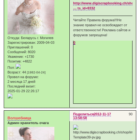
http://www.digiscrapbooking.ch/shop/i
… ts_id=9332
Читайте Правила форума!!!Не
знание правил-не освобождает от
ответственности! Реклама сайтов и
форумов запрещена!
Откуда:
Беларусь г. Могилев
0
Зарегистрирован
: 2009-04-03
Приглашений:
0
Сообщений:
8020
Уважение:
+1730
Позитив:
+4822
Пол:
Возраст:
44
[1982-04-24]
Провел на форуме:
2 месяца 17 дней
Последний визит:
2025-01-29 22:26:17
Поделиться
2012-11-17
90
Волшебница
13:58:58
Админ-хранитель очага