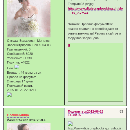
http://www.digiscrapbooking.ch/shop/i
… ts_id=7574
Читайте Правила форума!!!Не
знание правил-не освобождает от
ответственности! Реклама сайтов и
форумов запрещена!
Откуда:
Беларусь г. Могилев
0
Зарегистрирован
: 2009-04-03
Приглашений:
0
Сообщений:
8020
Уважение:
+1730
Позитив:
+4822
Пол:
Возраст:
44
[1982-04-24]
Провел на форуме:
2 месяца 17 дней
Последний визит:
2025-01-29 22:26:17
Поделиться
2012-06-23
83
Волшебница
14:40:15
Админ-хранитель очага