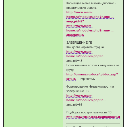
Кормящая мама в командировке -
практические советы
http://www.mam-
home.ru/modules.php?name …
amp;pid=27
http://www.mam-
home.ru/modules.php?name …
amp;pid=26
ЗАВЕРШЕНИЕ ГВ
Как долго кормить грудью
http://www.mam-
home.ru/modules.php?n...
…
amp;pid=43
Естественный возраст отлучения от
груди
http://omama.ru/docs/tpl/doc.asp?
id=115
… mp;tid=637
Формирование Независимости и
завершение ГВ
http://www.mam-
home.ru/modules.php?n...
…
amp;pid=86
Подборка про длительность ГВ
http://mewelle.narod.ru/grudnoe/kak_do