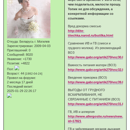
чем поделиться, милости прошу.
Топик не для обсуждения, а
конкретной информации со
ссылками.
Вред докорма смесью
http://dite-
titechka.narod.ru/butilka.html
Откуда:
Беларусь г. Могилев
Сравнение ИВ и ГВ (смеси и
Зарегистрирован
: 2009-04-03
грудного молока). Из рекомендаций
Приглашений:
0
ВОЗ
Сообщений:
8020
http://www.gabr.org/artik270/voz30.htm
Уважение:
+1730
Позитив:
+4822
Важность питания матери (ВОЗ)
Пол:
http://www.gabr.org/artik270/voz32.htm
Возраст:
44
[1982-04-24]
Введение прикорма (ВОЗ)
Провел на форуме:
2 месяца 17 дней
http://www.gabr.org/artik270/voz39.htm
Последний визит:
ВЫГОДЫ ОТ ГРУДНОГО
2025-01-29 22:26:17
ВСКАРМЛИВАНИЯ, НЕ
СВЯЗАННЫЕ С ПИТАНИЕМ (ВОЗ)
http://www.gabr.org/artik270/voz31.htm
ГВ, ИВ и аллергия
http://www.allergosite.ru/news/new.asp
id=17821
ГВ и заболевания органов дыхания