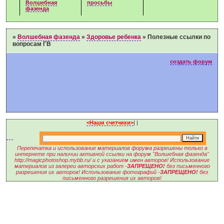
Волшебная
просьбы
фазенда
»
Волшебная фазенда
»
Здоровье ребенка
»
Полезные ссылки по
вопросам ГВ
создать форум
<Наши счетчики>
|
|
Перепечатка и использование материалов форума разрешены только в
интернете при наличии активной ссылки на форум "Волшебная фазенда"
http://magicphotoshop.mybb.ru/ и с указанием имен авторов! Использование
материалов из галереи авторских работ -
ЗАПРЕЩЕНО!
без письменного
разрешения их авторов! Использование фотографий -
ЗАПРЕЩЕНО!
без
письменного разрешения их авторов!