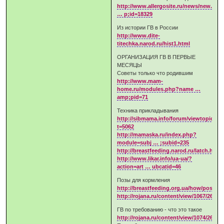
http://www.allergosite.ru/news/new.asp
… p;id=18329
Из истории ГВ в России
http://www.dite-
titechka.narod.ru/hist1.html
ОРГАНИЗАЦИЯ ГВ В ПЕРВЫЕ
МЕСЯЦЫ
Советы только что родившим
http://www.mam-
home.ru/modules.php?name …
amp;pid=71
Техника прикладывания
http://sibmama.info/forum/viewtopic.ph
t=5062
http://mamaska.ru/index.php?
module=subj … ;subid=235
http://breastfeeding.narod.ru/latch.html
http://www.likar.info/ua-ua/?
action=art … ubcatid=46
Позы для кормления
http://breastfeeding.org.ua/how/positio
http://rojana.ru/content/view/1067/267/
ГВ по требованию - что это такое
http://rojana.ru/content/view/1074/267/