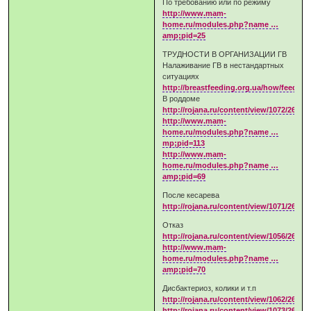
По требованию или по режиму
http://www.mam-
home.ru/modules.php?name …
amp;pid=25
ТРУДНОСТИ В ОРГАНИЗАЦИИ ГВ
Налаживание ГВ в нестандартных
ситуациях
http://breastfeeding.org.ua/how/feed/ce
В роддоме
http://rojana.ru/content/view/1072/267/
http://www.mam-
home.ru/modules.php?name …
mp;pid=113
http://www.mam-
home.ru/modules.php?name …
amp;pid=69
После кесарева
http://rojana.ru/content/view/1071/267/
Отказ
http://rojana.ru/content/view/1056/267/
http://www.mam-
home.ru/modules.php?name …
amp;pid=70
Дисбактериоз, колики и т.п
http://rojana.ru/content/view/1062/267/
http://rojana.ru/content/view/1073/267/