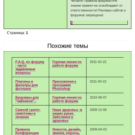
Читайте Правила форума!!!Не
знание правил-не освобождает от
ответственности! Реклама сайтов и
форумов запрещена!
0
Страница:
1
Похожие темы
F.A.Q. по форуму
Горячая линия по
2011-02-22
- часто
работе форума
задаваемые
вопросы
Плагины и
Приложения к
2011-04-22
фильтры для
программе
фотошоп
Photoshop
Браузеры для
Горячая линия по
2010-08-07
"чайников"..
работе форума
Свиной грипп:
Наше здоровье -в
2009-12-06
симптомы и
наших руках.
лечение
Заботимся о
здоровье
Правила
Новости, дизайн,
2009-04-03
Конференции
звания, опросы,