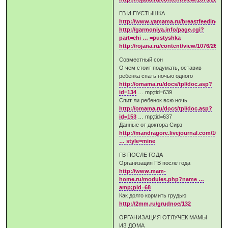
ГВ И ПУСТЫШКА
http://www.yamama.ru/breastfeeding/p
http://garmoniya.info/page.cgi?
part=chi … =pustyshka
http://rojana.ru/content/view/1076/267/
Совместный сон
О чем стоит подумать, оставив
ребенка спать ночью одного
http://omama.ru/docs/tpl/doc.asp?
id=134
… mp;tid=639
Спит ли ребенок всю ночь
http://omama.ru/docs/tpl/doc.asp?
id=153
… mp;tid=637
Данные от доктора Сирз
http://mandragore.livejournal.com/10266
… style=mine
ГВ ПОСЛЕ ГОДА
Организация ГВ после года
http://www.mam-
home.ru/modules.php?name …
amp;pid=68
Как долго кормить грудью
http://2mm.ru/grudnoe/132
ОРГАНИЗАЦИЯ ОТЛУЧЕК МАМЫ
ИЗ ДОМА