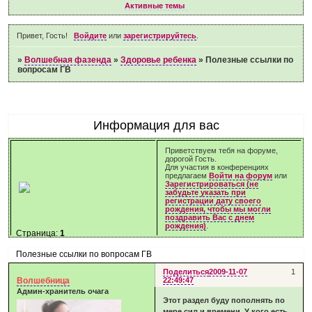
Активные темы
Привет, Гость!
Войдите
или
зарегистрируйтесь
.
»
Волшебная фазенда
»
Здоровье ребенка
»
Полезные ссылки по
вопросам ГВ
Информация для вас
Приветствуем тебя на форуме,
дорогой Гость.
Для участия в конференциях
предлагаем
Войти на форум
или
Зарегистрироваться (не
забудьте указать при
регистрации дату своего
рождения, чтобы мы могли
поздравить Вас с днем
рождения)
.
Страница:
1
Полезные ссылки по вопросам ГВ
Поделиться
2009-11-07
1
Волшебница
22:49:47
Админ-хранитель очага
Этот раздел буду пополнять по
мере сил и времени. У кого есть,