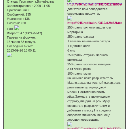
Откуда:
Германия, г.Билефельд
Зарегистрирован
: 2009-11-05
для этого нам понадобятся
Приглашений:
0
следующие продукты:
Сообщений:
135
Уважение:
+136
Позитив:
+30
250 грамм мягкого масла или
Пол:
маргарина
Возраст:
47
[1979-04-17]
250 грамм сахара
Провел на форуме:
1 пакетик ванильного сахара
15 часов 53 минуты
1 щепотка соли
Последний визит:
2013-09-26 16:00:11
6 яиц
250 грамм стружки чёрного
шоколада
250 грамм молотого миндаля
3 ст.ложки рома
100 грамм муки
на кончике ножа разрыхлитель
Масло,сахар,ванильный сахар,соль
размешать до однородной
массы.Постепенно вбить
яйца.Замешать шоколадную
стружку,миндаль и ром.Муку
смешать с разрыхлителем и
добавить в массу.На средних
оборотах миксером всё ещё
хорошо перемешать.