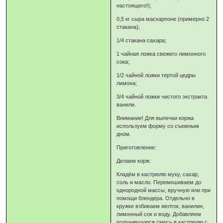
настоящего!);
0,5 кг сыра маскарпоне (примерно 2
стакана);
1/4 стакана сахара;
1 чайная ложка свежего лимонного
сока;
1/2 чайной ложки тертой цедры
лимона;
3/4 чайной ложки чистого экстракта
ванили.
Внимание! Для выпечки коржа
используем форму со съемным
дном.
Приготовление:
Делаем корж:
Кладём в кастрюлю муку, сахар,
соль и масло. Перемешиваем до
однородной массы, вручную или при
помощи блендера. Отдельно в
кружке взбиваем желток, ванилин,
лимонный сок и воду. Добавляем
получившуюся смесь в кастрюлю с