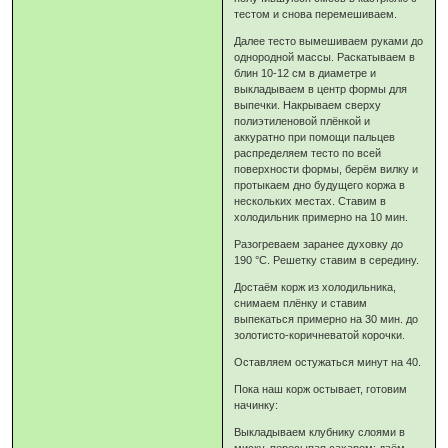
тестом и снова перемешиваем.
Далее тесто вымешиваем руками до
однородной массы. Раскатываем в
блин 10-12 см в диаметре и
выкладываем в центр формы для
выпечки. Накрываем сверху
полиэтиленовой плёнкой и
аккуратно при помощи пальцев
распределяем тесто по всей
поверхности формы, берём вилку и
протыкаем дно будущего коржа в
нескольких местах. Ставим в
холодильник примерно на 10 мин.
Разогреваем заранее духовку до
190 °C. Решетку ставим в середину.
Достаём корж из холодильника,
снимаем плёнку и ставим
выпекаться примерно на 30 мин. до
золотисто-коричневатой корочки.
Оставляем остужаться минут на 40.
Пока наш корж остывает, готовим
начинку:
Выкладываем клубнику слоями в