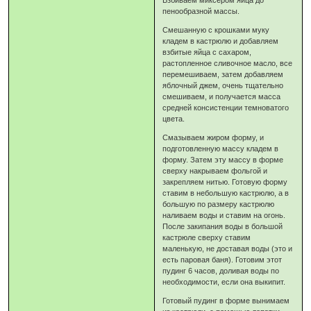
пенообразной массы.
Смешанную с крошками муку
кладем в кастрюлю и добавляем
взбитые яйца с сахаром,
растопленное сливочное масло, все
перемешиваем, затем добавляем
яблочный джем, очень тщательно
смешиваем, и получается масса
средней консистенции темноватого
цвета.
Смазываем жиром форму, и
подготовленную массу кладем в
форму. Затем эту массу в форме
сверху накрываем фольгой и
закрепляем нитью. Готовую форму
ставим в небольшую кастрюлю, а в
большую по размеру кастрюлю
наливаем воды и ставим на огонь.
После закипания воды в большой
кастрюле сверху ставим
маленькую, не доставая воды (это и
есть паровая баня). Готовим этот
пудинг 6 часов, доливая воды по
необходимости, если она выкипит.
Готовый пудинг в форме вынимаем