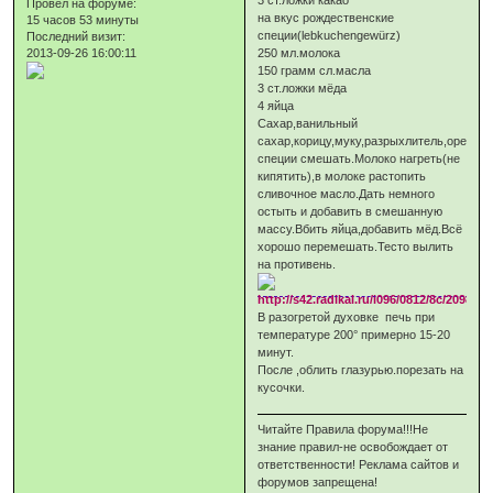
Провел на форуме:
на вкус рождественские
15 часов 53 минуты
специи(lebkuchengewürz)
Последний визит:
2013-09-26 16:00:11
250 мл.молока
150 грамм сл.масла
3 ст.ложки мёда
4 яйца
Сахар,ванильный
сахар,корицу,муку,разрыхлитель,орехи,к
специи смешать.Молоко нагреть(не
кипятить),в молоке растопить
сливочное масло.Дать немного
остыть и добавить в смешанную
массу.Вбить яйца,добавить мёд.Всё
хорошо перемешать.Тесто вылить
на противень.
В разогретой духовке печь при
температуре 200° примерно 15-20
минут.
После ,облить глазурью.порезать на
кусочки.
Читайте Правила форума!!!Не
знание правил-не освобождает от
ответственности! Реклама сайтов и
форумов запрещена!