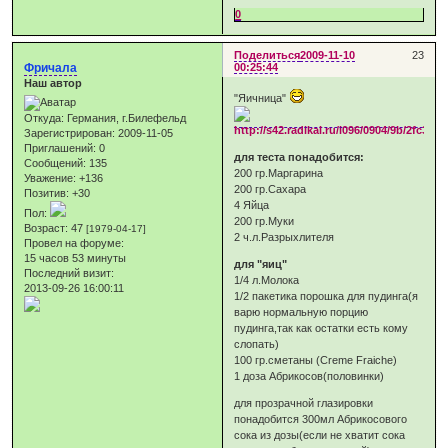
0
Поделиться
2009-11-10
23
Фричала
00:25:44
Наш автор
"Яичница"
Откуда:
Германия, г.Билефельд
Зарегистрирован
: 2009-11-05
Приглашений:
0
для теста понадобится:
Сообщений:
135
200 гр.Маргарина
Уважение:
+136
200 гр.Сахара
Позитив:
+30
4 Яйца
Пол:
200 гр.Муки
Возраст:
47
[1979-04-17]
2 ч.л.Разрыхлителя
Провел на форуме:
15 часов 53 минуты
для "яиц"
Последний визит:
1/4 л.Молока
2013-09-26 16:00:11
1/2 пакетика порошка для пудинга(я
варю нормальную порцию
пудинга,так как остатки есть кому
слопать)
100 гр.сметаны (Creme Fraiche)
1 доза Абрикосов(половинки)
для прозрачной глазировки
понадобится 300мл Абрикосового
сока из дозы(если не хватит сока