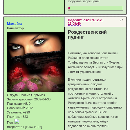
форумов запрещена!
0
Поделиться
2009-12-20
27
Мамайка
12:09:40
Наш автор
Рождественский
пудинг
Помните, как говорил Константин
Райкин в роли знаменитого
Труфальдино из Бергамо: «Пудинг…
Англицкое блюдо!..» И жмурился при
этом от удовольствия...
В Англии пудинг считался
традиционным блюдом
рождественского стола. На
протяжении многих столетий у
Откуда:
Россия г. Крымск
жителей Британских островов на
Зарегистрирован
: 2009-04-30
Рождество была на столе особая
Приглашений:
0
каша — «плам порридж», сваренная
Сообщений:
2512
на мясном бульоне. В неё
Уважение:
+999
Позитив:
+523
добавляли хлебные крошки, изюм,
миндаль, чернослив, мёд и
Пол:
подавали её очень горячей.
Возраст:
61
[1964-11-06]