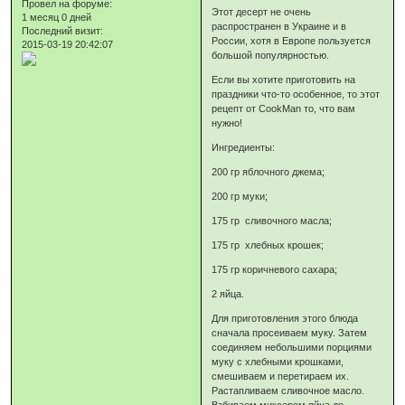
Провел на форуме:
Этот десерт не очень
1 месяц 0 дней
распространен в Украине и в
Последний визит:
России, хотя в Европе пользуется
2015-03-19 20:42:07
большой популярностью.
Если вы хотите приготовить на
праздники что-то особенное, то этот
рецепт от CookMan то, что вам
нужно!
Ингредиенты:
200 гр яблочного джема;
200 гр муки;
175 гр сливочного масла;
175 гр хлебных крошек;
175 гр коричневого сахара;
2 яйца.
Для приготовления этого блюда
сначала просеиваем муку. Затем
соединяем небольшими порциями
муку с хлебными крошками,
смешиваем и перетираем их.
Растапливаем сливочное масло.
Взбиваем миксером яйца до