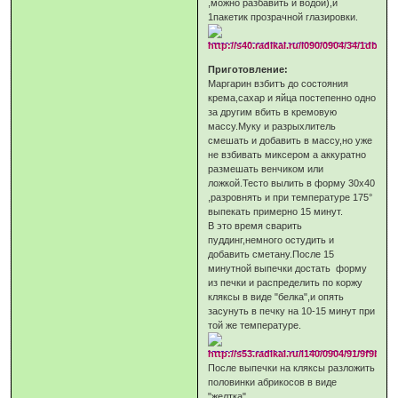
,можно разбавить и водой),и
1пакетик прозрачной глазировки.
Приготовление:
Маргарин взбитъ до состояния
крема,сахар и яйца постепенно одно
за другим вбить в кремовую
массу.Муку и разрыхлитель
смешать и добавить в массу,но уже
не взбивать миксером а аккуратно
размешать венчиком или
ложкой.Тесто вылить в форму 30х40
,разровнять и при температуре 175°
выпекать примерно 15 минут.
В это время сварить
пуддинг,немного остудить и
добавить сметану.После 15
минутной выпечки достать форму
из печки и распределить по коржу
кляксы в виде "белка",и опять
засунуть в печку на 10-15 минут при
той же температуре.
После выпечки на кляксы разложить
половинки абрикосов в виде
"желтка"