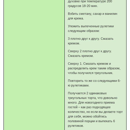
духовке при температуре 200
градусов 18-20 мин.
Взбить сметану, сахар и ванилин
для крема.
Уложить выпеченные рулетики
следующим образом:
3 плотно друг к другу. Смазать
кремом.
Сверху 2 плотно друг к другу.
Смазать кремом.
Сверху 1. Смазать кремом и
распределить крем таким образом,
чтобы получился треугольник.
Повторить то же со следующими 6-
ю рулетиками.
Получается 2 одинаковых
треугольных торта, что довольно
много. Для новогоднего приема
гостей – как раз подходящее
количество, но если вы делаете торт
для себя, можно обойтись
половиной порции и выпекать 6
рулетиков.