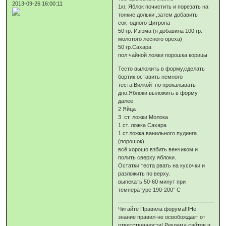
2013-09-26 16:00:11
1кг, Яблок почистить и порезать на
тонкие дольки ,затем добавить
сок одного Цитрона
50 гр. Изюма (я добавила 100 гр.
молотого лесного ореха)
50 гр.Сахара
пол чайной ложки порошка корицы
Тесто выложить в форму,сделать
бортик,оставить немного
теста.Вилкой по прокалывать
дно.Яблоки выложить в форму.
далее
2 Яйца
3 ст. ложки Молока
1 ст. ложка Сахара
1 ст.ложка ванильного пудинга
(порошок)
всё хорошо взбить венчиком и
полить сверху яблоки.
Остатки теста рвать на кусочки и
разложить по верху.
выпекать 50-60 минут при
температуре 190-200° C
Читайте Правила форума!!!Не
знание правил-не освобождает от
ответственности! Реклама сайтов и