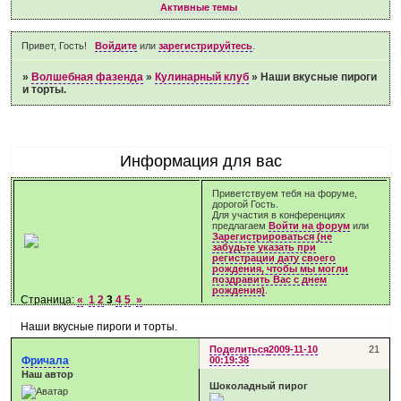
Активные темы
Привет, Гость!
Войдите
или
зарегистрируйтесь
.
»
Волшебная фазенда
»
Кулинарный клуб
»
Наши вкусные пироги
и торты.
Информация для вас
Приветствуем тебя на форуме,
дорогой Гость.
Для участия в конференциях
предлагаем
Войти на форум
или
Зарегистрироваться (не
забудьте указать при
регистрации дату своего
рождения, чтобы мы могли
поздравить Вас с днем
рождения)
.
Страница:
«
1
2
3
4
5
»
Наши вкусные пироги и торты.
Поделиться
2009-11-10
21
Фричала
00:19:38
Наш автор
Шоколадный пирог