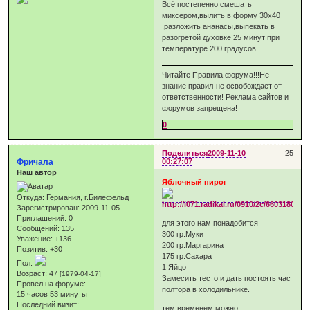
Всё постепенно смешать
миксером,вылить в форму 30х40
,разложить ананасы,выпекать в
разогретой духовке 25 минут при
температуре 200 градусов.
Читайте Правила форума!!!Не
знание правил-не освобождает от
ответственности! Реклама сайтов и
форумов запрещена!
0
Поделиться
2009-11-10
25
Фричала
00:27:07
Наш автор
Яблочный пирог
Откуда:
Германия, г.Билефельд
Зарегистрирован
: 2009-11-05
Приглашений:
0
для этого нам понадобится
Сообщений:
135
300 гр.Муки
Уважение:
+136
200 гр.Маргарина
Позитив:
+30
175 гр.Сахара
Пол:
1 Яйцо
Возраст:
47
[1979-04-17]
Замесить тесто и дать постоять час
Провел на форуме:
полтора в холодильнике.
15 часов 53 минуты
Последний визит:
тем временем можно