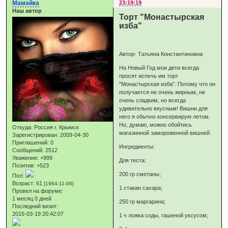
Мамайка
23:19:19
Наш автор
Торт "Монастырская
изба"
Автор- Татьяна Константиновна
На Новый Год мои дети всегда
просят испечь им торт
"Монастырская изба". Потому что он
получается не очень жирным, не
очень сладким, но всегда
удивительно вкусным! Вишни для
него я обычно консервирую летом.
Но, думаю, можно обойтись
Откуда:
Россия г. Крымск
магазинной замороженной вишней.
Зарегистрирован
: 2009-04-30
Приглашений:
0
Ингредиенты:
Сообщений:
2512
Уважение:
+999
Для теста:
Позитив:
+523
200 гр сметаны;
Пол:
Возраст:
61
[1964-11-06]
1 стакан сахара;
Провел на форуме:
1 месяц 0 дней
250 гр маргарина;
Последний визит:
2015-03-19 20:42:07
1 ч ложка соды, гашеной уксусом;