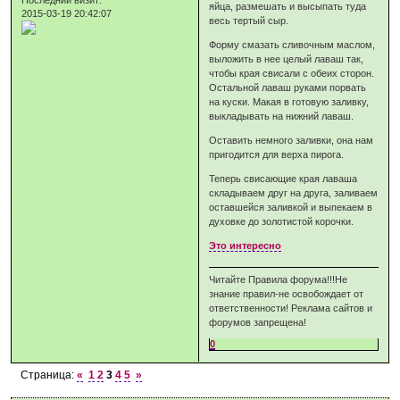
яйца, размешать и высыпать туда
2015-03-19 20:42:07
весь тертый сыр.
Форму смазать сливочным маслом,
выложить в нее целый лаваш так,
чтобы края свисали с обеих сторон.
Остальной лаваш руками порвать
на куски. Макая в готовую заливку,
выкладывать на нижний лаваш.
Оставить немного заливки, она нам
пригодится для верха пирога.
Теперь свисающие края лаваша
складываем друг на друга, заливаем
оставшейся заливкой и выпекаем в
духовке до золотистой корочки.
Это интересно
Читайте Правила форума!!!Не
знание правил-не освобождает от
ответственности! Реклама сайтов и
форумов запрещена!
0
Страница:
«
1
2
3
4
5
»