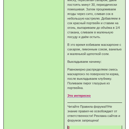
миску, пересыпая сахаром; даём
постоять минут 30, периодически
помешивая. Затем процеживаем
ягоды через сито, сливая сок в
небольшую кастрюлю. Добавляем в
сок красный портвейн и ставим на
огонь, выпариваем до объёма в 1/4
стакана, сливаем в маленькую
посуду и даём остыть.
В это время взбиваем маскарпоне с
сахаром, лимонным соком, ванилью
и маленькой щепоткой соли.
Выкладываем начинку:
Равномерно распределяем смесь
маскарпонэ по поверхности коржа,
после выкладываем клубнику.
Поливаем пирог глазурью из
портвейна.
Это интересно
Читайте Правила форума!!!Не
знание правил-не освобождает от
ответственности! Реклама сайтов и
форумов запрещена!
0