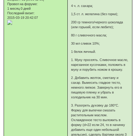
Провел на форуме:
4 ч. л. сахара;
1 месяц 0 дней
Последний визит:
1,5 ст. л. желатина (без горки);
2015-03-19 20:42:07
200 гр темного/черного шоколада
(или горький, если любите);
80 г сливочного масла;
30 мл сливок 10%;
1 белок яичный.
1. Муку просеять. Сливочное масло,
нарезанное кусочками, положить в
муку и порубить ножом в крошку.
2. Добавить желток, сметану и
сахар. Вымесить гладкое тесто,
немного липкое. Завернуть его в
пищевую пленку и убрать в
холодильник на 30 мин.
3. Разогреть духовку до 180°С.
Форму для выпечки смазать
растительным маслом.
Охлажденное тесто выложить в
форму (d=22 если 24, то в начинку
добавить еще один небольшой
апельсин), сделать бортики около 3