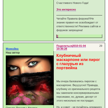
Счастливого Нового Года!
Это интересно
Читайте Правила форума!!!Не
знание правил-не освобождает от
ответственности! Реклама сайтов и
форумов запрещена!
0
Поделиться
2010-01-04
29
Мамайка
10:36:28
Наш автор
Клубничный
маскарпоне или пирог
с глазурью из
портвейна
Мы вчера баловались пирогом с
маскарпоне. Вкуууусно! Правада,
клубнику из оригинального рецепта
мы заменили консервированными
персиками, но, думаю, десерт от
этого нисколько не пострадал.
Ну, и совет - не пугайтесь огромного
Откуда:
Россия г. Крымск