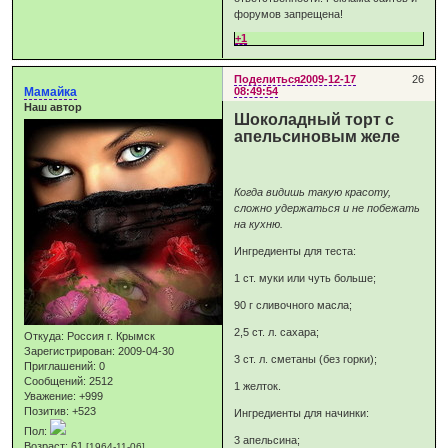
форумов запрещена!
+1
Поделиться
2009-12-17
26
Мамайка
08:49:54
Наш автор
Шоколадный торт с
апельсиновым желе
Когда видишь такую красоту,
сложно удержаться и не побежать
на кухню.
Ингредиенты для теста:
1 ст. муки или чуть больше;
90 г сливочного масла;
2,5 ст. л. сахара;
Откуда:
Россия г. Крымск
Зарегистрирован
: 2009-04-30
3 ст. л. сметаны (без горки);
Приглашений:
0
Сообщений:
2512
1 желток.
Уважение:
+999
Позитив:
+523
Ингредиенты для начинки:
Пол:
3 апельсина;
Возраст:
61
[1964-11-06]