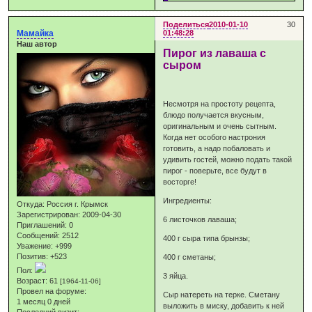
Поделиться
2010-01-10
30
Мамайка
01:48:28
Наш автор
Пирог из лаваша с
сыром
Несмотря на простоту рецепта,
блюдо получается вкусным,
оригинальным и очень сытным.
Когда нет особого настрония
готовить, а надо побаловать и
удивить гостей, можно подать такой
пирог - поверьте, все будут в
восторге!
Ингредиенты:
Откуда:
Россия г. Крымск
Зарегистрирован
: 2009-04-30
6 листочков лаваша;
Приглашений:
0
Сообщений:
2512
400 г сыра типа брынзы;
Уважение:
+999
Позитив:
+523
400 г сметаны;
Пол:
3 яйца.
Возраст:
61
[1964-11-06]
Провел на форуме:
Сыр натереть на терке. Сметану
1 месяц 0 дней
выложить в миску, добавить к ней
Последний визит: