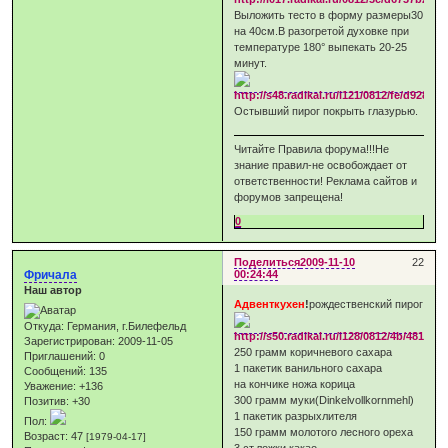
Выложить тесто в форму размеры30
на 40см.В разогретой духовке при
температуре 180° выпекать 20-25
минут.
Остывший пирог покрыть глазурью.
Читайте Правила форума!!!Не
знание правил-не освобождает от
ответственности! Реклама сайтов и
форумов запрещена!
0
Поделиться
2009-11-10
22
Фричала
00:24:44
Наш автор
Адвенткухен
!
рождественский пирог
Откуда:
Германия, г.Билефельд
Зарегистрирован
: 2009-11-05
250 грамм коричневого сахара
Приглашений:
0
1 пакетик ванильного сахара
Сообщений:
135
на кончике ножа корица
Уважение:
+136
300 грамм муки(Dinkelvollkornmehl)
Позитив:
+30
1 пакетик разрыхлителя
Пол:
150 грамм молотого лесного ореха
Возраст:
47
[1979-04-17]
3 ст.ложки какао