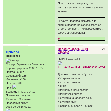
Приготовить глазировку по
инструкции и полить поверху всего
кухена.
Читайте Правила форума!!!Не
знание правил-не освобождает от
ответственности! Реклама сайтов и
форумов запрещена!
0
Поделиться
2009-11-10
24
Фричала
00:26:32
Наш автор
Пирог >
<
Ананасовый
Откуда:
Германия, г.Билефельд
Зарегистрирован
: 2009-11-05
Приглашений:
0
Для этого нам потребуется
Сообщений:
135
250 гр.маргарина
Уважение:
+136
2 стакана сахара
Позитив:
+30
4 яйца
Пол:
1пак.ванильного сахара
Возраст:
47
[1979-04-17]
1пак.разрыхлителя
Провел на форуме:
1 стакан ананасового сока
15 часов 53 минуты
4 стакана муки
Последний визит:
1 банка ананасов в шайбах
2013-09-26 16:00:11