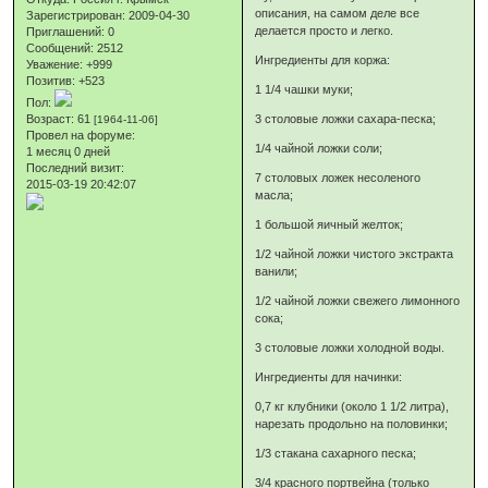
описания, на самом деле все
Зарегистрирован
: 2009-04-30
делается просто и легко.
Приглашений:
0
Сообщений:
2512
Ингредиенты для коржа:
Уважение:
+999
Позитив:
+523
1 1/4 чашки муки;
Пол:
Возраст:
61
3 столовые ложки сахара-песка;
[1964-11-06]
Провел на форуме:
1/4 чайной ложки соли;
1 месяц 0 дней
Последний визит:
7 столовых ложек несоленого
2015-03-19 20:42:07
масла;
1 большой яичный желток;
1/2 чайной ложки чистого экстракта
ванили;
1/2 чайной ложки свежего лимонного
сока;
3 столовые ложки холодной воды.
Ингредиенты для начинки:
0,7 кг клубники (около 1 1/2 литра),
нарезать продольно на половинки;
1/3 стакана сахарного песка;
3/4 красного портвейна (только