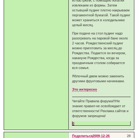
из кастрюли, с помощью лопатки
извлекаем из формы. Затем
остывший пудинг плотно накрываем
пергаментной бумагой. Такой пудинг
может храниться в холодильнике
целый месяц.
При подаче на стол пудинг надо
разогревать на паровой бане около
2 часов. Рождественский пудинг
можно приготовить за месяц до
Рождества. Подается он вечером,
накануне Рождества, когда за
праздничным столом собирается
вся семья.
Яблочный джем можно заменить
другими фруктовыми начинками.
Это интересно
Читайте Правила форума!!!Не
знание правил-не освобождает от
ответственности! Реклама сайтов и
форумов запрещена!
0
Поделиться
2009-12-26
28