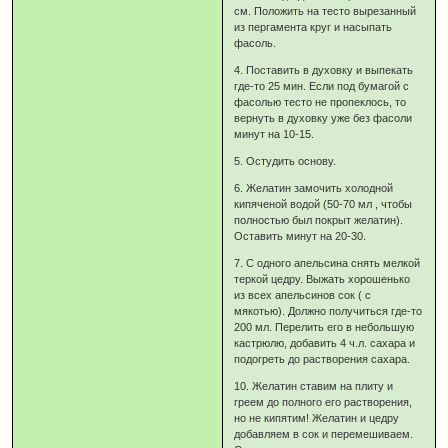
см. Положить на тесто вырезанный
из пергамента круг и насыпать
фасоль.
4. Поставить в духовку и выпекать
где-то 25 мин. Если под бумагой с
фасолью тесто не пропеклось, то
вернуть в духовку уже без фасоли
минут на 10-15.
5. Остудить основу.
6. Желатин замочить холодной
кипяченой водой (50-70 мл , чтобы
полностью был покрыт желатин).
Оставить минут на 20-30.
7. С одного апельсина снять мелкой
теркой цедру. Выжать хорошенько
из всех апельсинов сок ( с
мякотью). Должно получиться где-то
200 мл. Перелить его в небольшую
кастрюлю, добавить 4 ч.л. сахара и
подогреть до растворения сахара.
10. Желатин ставим на плиту и
греем до полного его растворения,
но не кипятим! Желатин и цедру
добавляем в сок и перемешиваем.