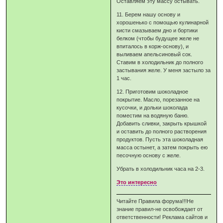
Оставляем эту массу остывать.
11. Берем нашу основу и
хорошенько с помощью кулинарной
кисти смазываем дно и бортики
белком (чтобы будущее желе не
впиталось в корж-основу), и
выливаем апельсиновый сок.
Ставим в холодильник до полного
застывания желе. У меня застыло за
1 час.
12. Приготовим шоколадное
покрытие. Масло, порезанное на
кусочки, и дольки шоколада
поместим на водяную баню.
Добавить сливки, закрыть крышкой
и оставить до полного растворения
продуктов. Пусть эта шоколадная
масса остынет, а затем покрыть ею
песочную основу с желе.
Убрать в холодильник часа на 2-3.
Это интересно
Читайте Правила форума!!!Не
знание правил-не освобождает от
ответственности! Реклама сайтов и