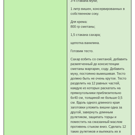
3-4 стакана муки;
1 литр вишен, консервированных в
собственном соку.
Для крема:
800 гр сметаны;
1,5 стакана сахара;
щепотка ванилина.
Готовим тесто.
Сахар взбить со сметаной, добавить
размягченный до консистенции
сметаны маргарин, соду. Добавить
муку, постоянно вымешивая. Тесто
должно быть не очень крутое. Тесто
разделить на 12 равных частей,
каждую из которых раскатать на
прямоугольники приблизительно
6х40 см, толщиной не больше 0,5
см. Вдоль одного длинного края
заготовки уложить вишни одна за
другой, завернуть длинным
рулетиком, защипать торцы и
поместить на смазанный маслом
противень стыком вниз. Сделать 12
таких рулетиков и выпекать их в