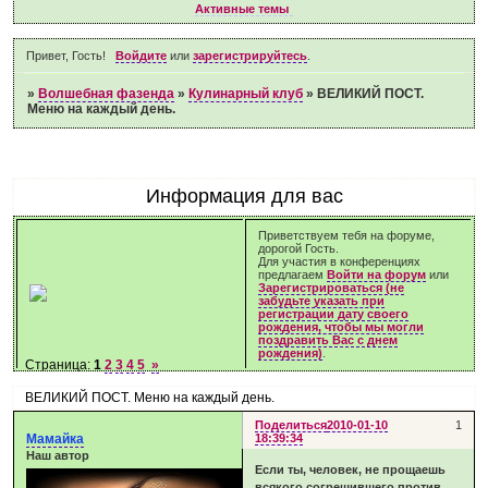
Активные темы
Привет, Гость!
Войдите
или
зарегистрируйтесь
.
»
Волшебная фазенда
»
Кулинарный клуб
»
ВЕЛИКИЙ ПОСТ.
Меню на каждый день.
Информация для вас
Приветствуем тебя на форуме,
дорогой Гость.
Для участия в конференциях
предлагаем
Войти на форум
или
Зарегистрироваться (не
забудьте указать при
регистрации дату своего
рождения, чтобы мы могли
поздравить Вас с днем
рождения)
.
Страница:
1
2
3
4
5
»
ВЕЛИКИЙ ПОСТ. Меню на каждый день.
Поделиться
2010-01-10
1
Мамайка
18:39:34
Наш автор
Если ты, человек, не прощаешь
всякого согрешившего против