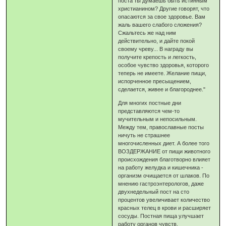
поста ты думаешь быть истинным
христианином? Другие говорят, что
опасаются за свое здоровье. Вам
жаль вашего слабого сложения?
Сжальтесь же над ним
действительно, и дайте покой
своему чреву... В награду вы
получите крепость и легкость,
особое чувство здоровья, которого
теперь не имеете. Желание пищи,
испорченное пресыщением,
сделается, живее и благороднее."
Для многих постные дни
представляются чем-то
мучительным и непосильным.
Между тем, православные посты
ничуть не страшнее
многочисленных диет. А более того
ВОЗДЕРЖАНИЕ от пищи животного
происхождения благотворно влияет
на работу желудка и кишечника -
организм очищается от шлаков. По
мнению гастроэнтерологов, даже
двухнедельный пост на сто
процентов увеличивает количество
красных телец в крови и расширяет
сосуды. Постная пища улучшает
работу органов чувств.