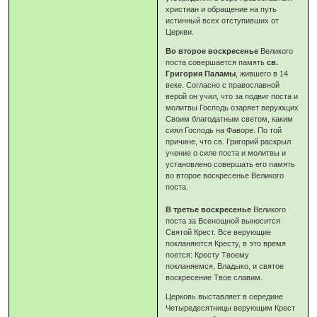
христиан и обращение на путь
истинный всех отступивших от
Церкви.
Во второе воскресенье
Великого
поста совершается память
св.
Григория Паламы
, жившего в 14
веке. Согласно с православной
верой он учил, что за подвиг поста и
молитвы Господь озаряет верующих
Своим благодатным светом, каким
сиял Господь на Фаворе. По той
причине, что св. Григорий раскрыл
учение о силе поста и молитвы и
установлено совершать его память
во второе воскресенье Великого
поста.
В третье воскресенье
Великого
поста за Всенощной выносится
Святой Крест. Все верующие
покланяются Кресту, в это время
поется: Кресту Твоему
покланяемся, Владыко, и святое
воскресение Твое славим.
Церковь выставляет в середине
Четыредесятницы верующим Крест