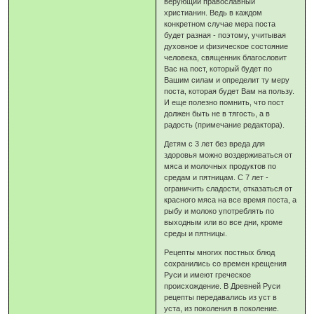
верующий православный
христианин. Ведь в каждом
конкретном случае мера поста
будет разная - поэтому, учитывая
духовное и физическое состояние
человека, священник благословит
Вас на пост, который будет по
Вашим силам и определит ту меру
поста, которая будет Вам на пользу.
И еще полезно помнить, что пост
должен быть не в тягость, а в
радость (примечание редактора).
Детям с 3 лет без вреда для
здоровья можно воздерживаться от
мяса и молочных продуктов по
средам и пятницам. С 7 лет -
ограничить сладости, отказаться от
красного мяса на все время поста, а
рыбу и молоко употреблять по
выходным или во все дни, кроме
среды и пятницы.
Рецепты многих постных блюд
сохранились со времен крещения
Руси и имеют греческое
происхождение. В Древней Руси
рецепты передавались из уст в
уста, из поколения в поколение.