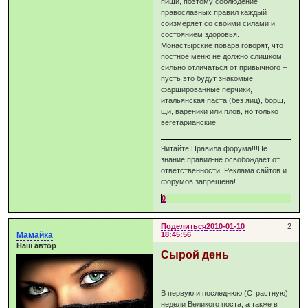
пищи, поэтому соблюдение
православных правил каждый
соизмеряет со своими силами и
состоянием здоровья.
Монастырские повара говорят, что
постное меню не должно слишком
сильно отличаться от привычного –
пусть это будут знакомые
фаршированные перчики,
итальянская паста (без яиц), борщ,
щи, вареники или плов, но только
вегетарианские.
Читайте Правила форума!!!Не
знание правил-не освобождает от
ответственности! Реклама сайтов и
форумов запрещена!
0
Поделиться
2010-01-10
2
Мамайка
18:45:56
Наш автор
Сырой день
В первую и последнюю (Страстную)
недели Великого поста, а также в