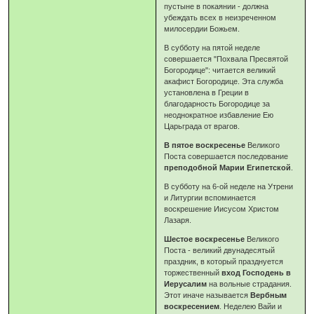
пустыне в покаянии - должна
убеждать всех в неизреченном
милосердии Божьем.
В субботу на пятой неделе
совершается "Похвала Пресвятой
Богородице": читается великий
акафист Богородице. Эта служба
установлена в Греции в
благодарность Богородице за
неоднократное избавление Ею
Царьграда от врагов.
В пятое воскресенье
Великого
Поста совершается последование
преподобной Марии Египетской
.
В субботу на 6-ой неделе на Утрени
и Литургии вспоминается
воскрешение Иисусом Христом
Лазаря.
Шестое воскресенье
Великого
Поста - великий двунадесятый
праздник, в который празднуется
торжественный
вход Господень в
Иерусалим
на вольные страдания.
Этот иначе называется
Вербным
воскресением
. Неделею Вайи и