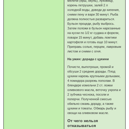
мелочи (ерш, окунь), луковицу,
корень петрушки, залей 2 л
холодной воды, доведи до кипения,
сними пену и вари 30 минут. Рыба
должна полностью развариться.
Бульон процеди, рыбу выбрось.
Затем положи в бульон нарезанные
на куски по 1/2 кг судака и форели,
повари 15 минут, добавь ломтики
картофеля и готовь еще 10 минут.
Приправь солью, перцем, лавровым
листом и сними с огня.
На ужин: дорада с цукини
Почисти, выпотроши, промой и
обсуши 2 средние дорады. Плод
цукини нарежь крупными дольками,
4 помидора разрежь пополам. В
блендере измельчи 2 ст. ложки
оливкового масла, веточку укропа и
2 зубчика чеснока, посоли и
поперчи. Полученной смесью
обильно смажь дораду, а также
цукини и томаты. Обжарь рыбу и
овощи на оливковом масле.
От чего нельзя
отказываться