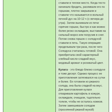
ставили в теплое место. Когда тесто
начинало бродить, разливали его по
горшкам, плотно закрывали и
ставили что называется в вольный
печной дух на 10-12 ч (с вечера до
утра). Затем вынимали из печи
горячие горшки, быстро и как можно
более резко охлаждали, выставив на
сильный мороз или погрузив в снег.
Потом снова горшок с солодухой
ставили в печь. Такую операцию
проделывали три раза, после чего
Солодуха считалась готовой. Она
приобретала свой характерный
хлебный кисло-сладкий вкус,
медовый аромат и розоватый цвет.
Кулага
- это блюдо близко солодухе
и тоже десерт. Однако процесс ее
приготовления затягивался на сутки
и более. Ее готовили из ржаного
солода, она была сладкой на вкус.
Для приготовления кулаги
отваривали картофель в кожуре,
охлаждали, очищали, тщательно
толкли, чтобы не осталось комков.
Затем замешивали солодом
(просеянной ржаной мукой)