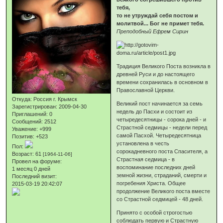
тебя,
то не утруждай себя постом и
молитвой... Бог не примет тебя.
Преподобный Ефрем Сирин
Традиция Великого Поста возникла в
древней Руси и до настоящего
времени сохранилась в основном в
Православной Церкви.
Откуда:
Россия г. Крымск
Великий пост начинается за семь
Зарегистрирован
: 2009-04-30
недель до Пасхи и состоит из
Приглашений:
0
четыредесятницы - сорока дней - и
Сообщений:
2512
Страстной седмицы - недели перед
Уважение:
+999
самой Пасхой. Четыредесятница
Позитив:
+523
установлена в честь
Пол:
сорокадневного поста Спасителя, а
Возраст:
61
[1964-11-06]
Страстная седмица - в
Провел на форуме:
воспоминание последних дней
1 месяц 0 дней
земной жизни, страданий, смерти и
Последний визит:
погребения Христа. Общее
2015-03-19 20:42:07
продолжение Великого поста вместе
со Страстной седмицей - 48 дней.
Принято с особой строгостью
соблюдать первую и Страстную