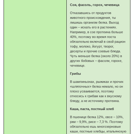
Соя, фасоль, горох, чечевица
Отказавшись от продуктов
животного происхождения, ты
лишишь организм белка. Выход
один – искать его в растениях.
Например, в сое протеина больше
40%, поэтому во время поста
обязательно включай в свой рацион
тофу, молоко, йогурт, творог,
десерты и прочие соевые блюда.
Чуть меньше белка (около 20%) в
других бобовых – фасоли, горохе,
чечевице.
Грибы
В шампиньонах, рыжиках и прочих
«шляпочных» белка немало, но он
плохо усваивается, поэтому
относись к грибам как к вкусному
блюду, а не источнику протеина.
Каша, паста, постный хлеб
В пшенице белка 12%, овсе – 10%,
ржи – 9,9%, рисе – 7,3 %. Поэтому
обязательно ешь многозерновые
каши, постные хлебцы, итальянскую