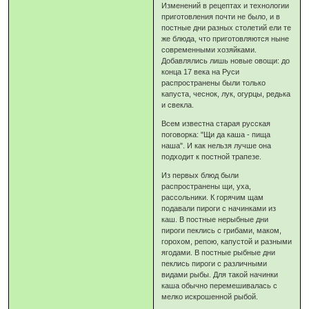
Изменений в рецептах и технологии
приготовления почти не было, и в
постные дни разных столетий ели те
же блюда, что приготовляются ныне
современными хозяйками.
Добавлялись лишь новые овощи: до
конца 17 века на Руси
распространены были только
капуста, чеснок, лук, огурцы, редька
и свекла.
Всем известна старая русская
поговорка: "Щи да каша - пища
наша". И как нельзя лучше она
подходит к постной трапезе.
Из первых блюд были
распространены щи, уха,
рассольники. К горячим щам
подавали пироги с начинками из
каш. В постные нерыбные дни
пироги пеклись с грибами, маком,
горохом, репою, капустой и разными
ягодами. В постные рыбные дни
пеклись пироги с различными
видами рыбы. Для такой начинки
каша обычно перемешивалась с
мелко искрошенной рыбой.