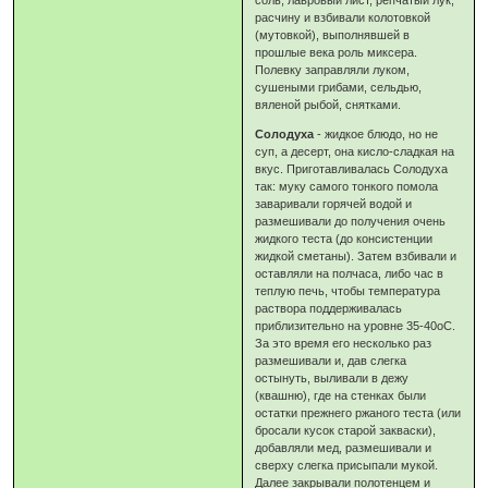
соль, лавровый лист, репчатый лук,
расчину и взбивали колотовкой
(мутовкой), выполнявшей в
прошлые века роль миксера.
Полевку заправляли луком,
сушеными грибами, сельдью,
вяленой рыбой, снятками.
Солодуха
- жидкое блюдо, но не
суп, а десерт, она кисло-сладкая на
вкус. Приготавливалась Солодуха
так: муку самого тонкого помола
заваривали горячей водой и
размешивали до получения очень
жидкого теста (до консистенции
жидкой сметаны). Затем взбивали и
оставляли на полчаса, либо час в
теплую печь, чтобы температура
раствора поддерживалась
приблизительно на уровне 35-40оС.
За это время его несколько раз
размешивали и, дав слегка
остынуть, выливали в дежу
(квашню), где на стенках были
остатки прежнего ржаного теста (или
бросали кусок старой закваски),
добавляли мед, размешивали и
сверху слегка присыпали мукой.
Далее закрывали полотенцем и