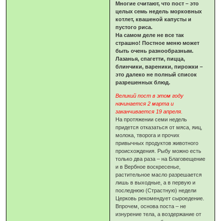
Многие считают, что пост – это
целых семь недель морковных
котлет, квашеной капусты и
пустого риса.
На самом деле не все так
страшно! Постное меню может
быть очень разнообразным.
Лазанья, спагетти, пицца,
блинчики, вареники, пирожки –
это далеко не полный список
разрешенных блюд.
Великий пост в этом году
начинается 2 марта и
заканчивается 19 апреля.
На протяжении семи недель
придется отказаться от мяса, яиц,
молока, творога и прочих
привычных продуктов животного
происхождения. Рыбу можно есть
только два раза – на Благовещение
и в Вербное воскресенье,
растительное масло разрешается
лишь в выходные, а в первую и
последнюю (Страстную) недели
Церковь рекомендует сыроедение.
Впрочем, основа поста – не
изнурение тела, а воздержание от