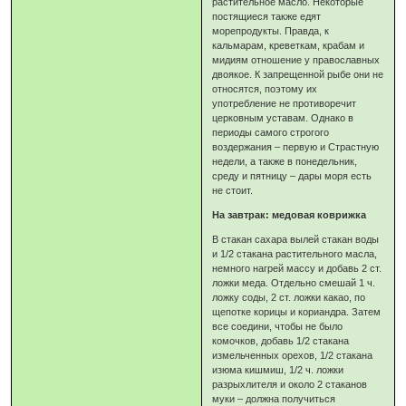
растительное масло. Некоторые
постящиеся также едят
морепродукты. Правда, к
кальмарам, креветкам, крабам и
мидиям отношение у православных
двоякое. К запрещенной рыбе они не
относятся, поэтому их
употребление не противоречит
церковным уставам. Однако в
периоды самого строгого
воздержания – первую и Страстную
недели, а также в понедельник,
среду и пятницу – дары моря есть
не стоит.
На завтрак: медовая коврижка
В стакан сахара вылей стакан воды
и 1/2 стакана растительного масла,
немного нагрей массу и добавь 2 ст.
ложки меда. Отдельно смешай 1 ч.
ложку соды, 2 ст. ложки какао, по
щепотке корицы и кориандра. Затем
все соедини, чтобы не было
комочков, добавь 1/2 стакана
измельченных орехов, 1/2 стакана
изюма кишмиш, 1/2 ч. ложки
разрыхлителя и около 2 стаканов
муки – должна получиться