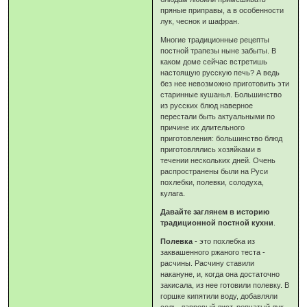
пряные приправы, а в особенности
лук, чеснок и шафран.
Многие традиционные рецепты
постной трапезы ныне забыты. В
каком доме сейчас встретишь
настоящую русскую печь? А ведь
без нее невозможно приготовить эти
старинные кушанья. Большинство
из русских блюд наверное
перестали быть актуальными по
причине их длительного
приготовления: большинство блюд
приготовлялись хозяйками в
течении нескольких дней. Очень
распространены были на Руси
похлебки, полевки, солодуха,
кулага.
Давайте заглянем в историю
традиционной постной кухни
.
Полевка
- это похлебка из
заквашенного ржаного теста -
расчины. Расчину ставили
накануне, и, когда она достаточно
закисала, из нее готовили полевку. В
горшке кипятили воду, добавляли