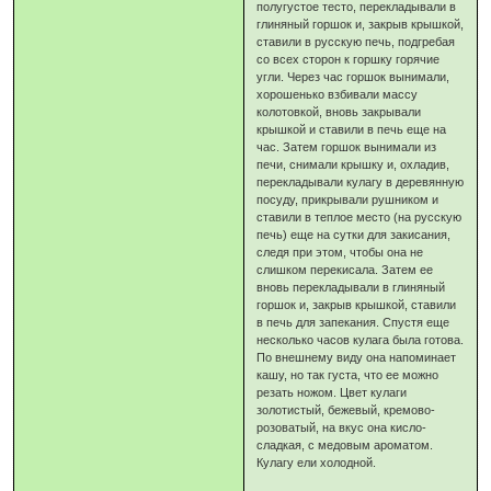
полугустое тесто, перекладывали в
глиняный горшок и, закрыв крышкой,
ставили в русскую печь, подгребая
со всех сторон к горшку горячие
угли. Через час горшок вынимали,
хорошенько взбивали массу
колотовкой, вновь закрывали
крышкой и ставили в печь еще на
час. Затем горшок вынимали из
печи, снимали крышку и, охладив,
перекладывали кулагу в деревянную
посуду, прикрывали рушником и
ставили в теплое место (на русскую
печь) еще на сутки для закисания,
следя при этом, чтобы она не
слишком перекисала. Затем ее
вновь перекладывали в глиняный
горшок и, закрыв крышкой, ставили
в печь для запекания. Спустя еще
несколько часов кулага была готова.
По внешнему виду она напоминает
кашу, но так густа, что ее можно
резать ножом. Цвет кулаги
золотистый, бежевый, кремово-
розоватый, на вкус она кисло-
сладкая, с медовым ароматом.
Кулагу ели холодной.