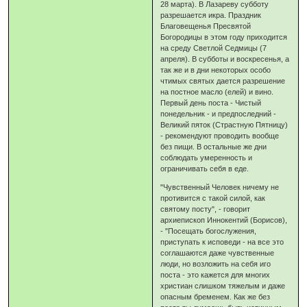
28 марта). В Лазареву субботу
разрешается икра. Праздник
Благовещенья Пресвятой
Богородицы в этом году приходится
на среду Светлой Седмицы (7
апреля). В субботы и воскресенья, а
так же и в дни некоторых особо
чтимых святых дается разрешение
на постное масло (елей) и вино.
Первый день поста - Чистый
понедельник - и предпоследний -
Великий пяток (Страстную Пятницу)
- рекомендуют проводить вообще
без пищи. В остальные же дни
соблюдать умеренность и
ограничивать себя в еде.
"Чувственный Человек ничему не
противится с такой силой, как
святому посту", - говорит
архиепископ Иннокентий (Борисов),
- "Посещать богослужения,
приступать к исповеди - на все это
соглашаются даже чувственные
люди, но возложить на себя иго
поста - это кажется для многих
христиан слишком тяжелым и даже
опасным бременем. Как же без