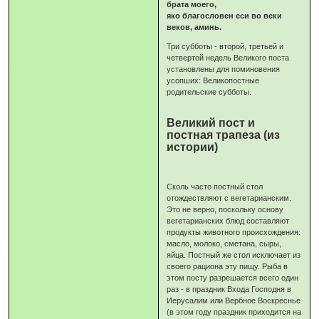
брата моего,
яко благословен еси во веки
веков, аминь.
Три субботы - второй, третьей и
четвертой недель Великого поста
установлены для поминовения
усопших: Великопостные
родительские субботы.
Великий пост и
постная трапеза (из
истории)
Сколь часто постный стол
отождествляют с вегетарианским.
Это не верно, поскольку основу
вегетарианских блюд составляют
продукты животного происхождения:
масло, молоко, сметана, сыры,
яйца. Постный же стол исключает из
своего рациона эту пищу. Рыба в
этом посту разрешается всего один
раз - в праздник Входа Господня в
Иерусалим или Вербное Воскреснье
(в этом году праздник приходится на