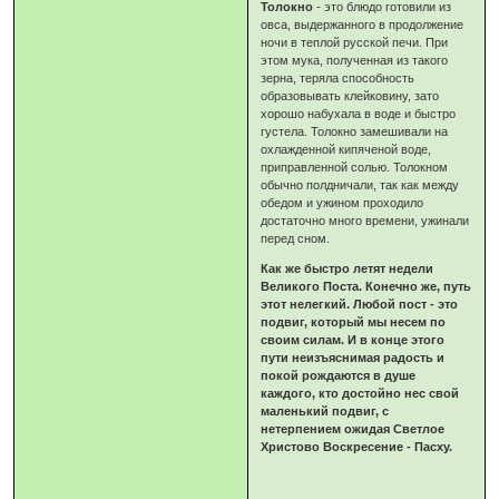
Толокно
- это блюдо готовили из
овса, выдержанного в продолжение
ночи в теплой русской печи. При
этом мука, полученная из такого
зерна, теряла способность
образовывать клейковину, зато
хорошо набухала в воде и быстро
густела. Толокно замешивали на
охлажденной кипяченой воде,
приправленной солью. Толокном
обычно полдничали, так как между
обедом и ужином проходило
достаточно много времени, ужинали
перед сном.
Как же быстро летят недели
Великого Поста. Конечно же, путь
этот нелегкий. Любой пост - это
подвиг, который мы несем по
своим силам. И в конце этого
пути неизъяснимая радость и
покой рождаются в душе
каждого, кто достойно нес свой
маленький подвиг, с
нетерпением ожидая Светлое
Христово Воскресение - Пасху.