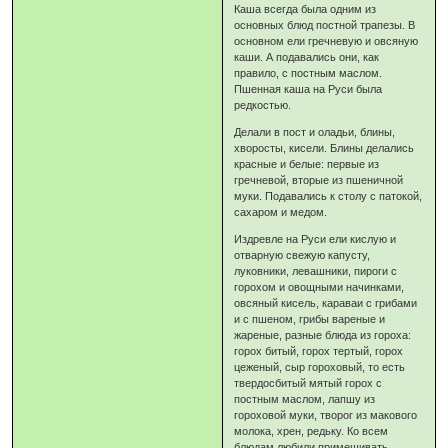
Каша всегда была одним из
основных блюд постной трапезы. В
основном ели гречневую и овсяную
каши. А подавались они, как
правило, с постным маслом.
Пшенная каша на Руси была
редкостью.
Делали в пост и оладьи, блины,
хворосты, кисели. Блины делались
красные и белые: первые из
гречневой, вторые из пшеничной
муки. Подавались к столу с патокой,
сахаром и медом.
Издревле на Руси ели кислую и
отварную свежую капусту,
луковники, левашники, пироги с
горохом и овощными начинками,
овсяный кисель, караваи с грибами
и с пшеном, грибы вареные и
жареные, разные блюда из гороха:
горох битый, горох тертый, горох
цеженый, сыр гороховый, то есть
твердосбитый мятый горох с
постным маслом, лапшу из
гороховой муки, творог из макового
молока, хрен, редьку. Ко всем
блюдам любили примешивать