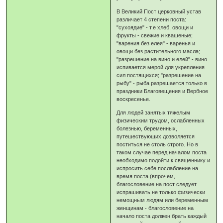
В Великий Пост церковный устав
различает 4 степени поста:
"сухоядие" - т.е хлеб, овощи и
фрукты - свежие и квашеные;
"варения без елея" - варенья и
овощи без растительного масла;
"разрешение на вино и елей" - вино
испивается мерой для укрепления
сил постящихся; "разрешение на
рыбу" - рыба разрешается только в
праздники Благовещения и Вербное
воскресенье.
Для людей занятых тяжелым
физическим трудом, ослабленных
болезнью, беременных,
путешествующих дозволяется
поститься не столь строго. Но в
таком случае перед началом поста
необходимо подойти к священнику и
испросить себе послабление на
время поста (впрочем,
благословение на пост следует
испрашивать не только физически
немощным людям или беременным
женщинам - благословение на
начало поста должен брать каждый