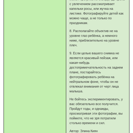
с увлечением рассматривает
капельки росы, или жучка на
листике. Фотографируйте детей как
можно чаще, а не только по
праздникам.
8. Располагайте объектив не на
уровне глаз ребёнка, а немного
ниже, приблизительно на уровне
плеч.
9. Если целью вашего снимка не
является красивый пейзаж, или
какая-нибудь
достопримечательность на заднем
плане, постарайтесь
фотографировать ребёнка на
нейтральном фоне, чтобы он не
отвлекал внимания от черт лица
малыша.
Не бойтесь экспериментировать, у
вас обязательно все получится.
Пройдут годы, и однажды,
просматривая эти фотографии, вы
поймете, что не зря потратили
столько времени и сил.
Автор: Элина Киян