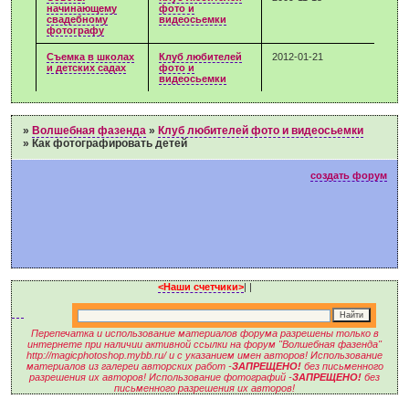
начинающему
фото и
свадебному
видеосьемки
фотографу
Съемка в школах
Клуб любителей
2012-01-21
и детских садах
фото и
видеосьемки
»
Волшебная фазенда
»
Клуб любителей фото и видеосьемки
»
Как фотографировать детей
создать форум
<Наши счетчики>
|
|
Перепечатка и использование материалов форума разрешены только в
интернете при наличии активной ссылки на форум "Волшебная фазенда"
http://magicphotoshop.mybb.ru/ и с указанием имен авторов! Использование
материалов из галереи авторских работ -
ЗАПРЕЩЕНО!
без письменного
разрешения их авторов! Использование фотографий -
ЗАПРЕЩЕНО!
без
письменного разрешения их авторов!