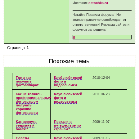
Источник
detochka.ru
Читайте Правила форума!!!Не
знание правил-не освобождает от
ответственности! Реклама сайтов и
форумов запрещена!
0
Страница:
1
Похожие темы
Где и как
Клуб любителей
2010-12-04
покупать
фото и
фотоаппарат
видеосьемки
Как не являясь
Клуб любителей
2011-04-23
профессиональным
фото и
фотографом
видеосьемки
получать
хорошие
фотографии
Как вернуть
Поехали в
2009-11-07
утерянный
путешествие по
багаж?
странам?
Советы
Клуб любителей
2009-11-15