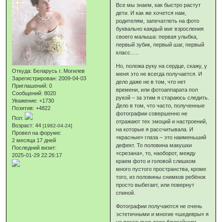
Все мы знаем, как быстро растут
дети. И как же хочется нам,
родителям, запечатлеть на фото
буквально каждый миг взросления
своего малыша: первая улыбка,
первый зубик, первый шаг, первый
класс…..
Но, положа руку на сердце, скажу, у
Откуда:
Беларусь г. Могилев
меня это не всегда получается. И
Зарегистрирован
: 2009-04-03
дело даже не в том, что нет
Приглашений:
0
времени, или фотоаппарата пол
Сообщений:
8020
рукой – за этим я стараюсь следить.
Уважение:
+1730
Дело в том, что часто, полученные
Позитив:
+4822
фотографии совершенно не
Пол:
отражают тех эмоций и настроений,
Возраст:
44
[1982-04-24]
на которые я рассчитывала. И
Провел на форуме:
«красные» глаза – это наименьший
2 месяца 17 дней
дефект. То половина макушки
Последний визит:
«срезана», то, наоборот, между
2025-01-29 22:26:17
краем фото и головой слишком
много пустого пространства, кроме
того, из половины снимков ребёнок
просто выбегает, или повернут
спиной.
Фотографии получаются не очень
эстетичными и многие «шедевры» я