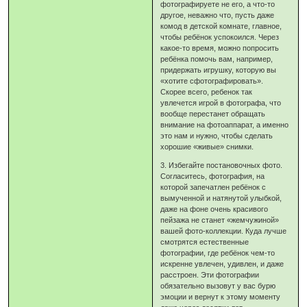
фотографируете не его, а что-то
другое, неважно что, пусть даже
комод в детской комнате, главное,
чтобы ребёнок успокоился. Через
какое-то время, можно попросить
ребёнка помочь вам, например,
придержать игрушку, которую вы
«хотите сфотографировать».
Скорее всего, ребенок так
увлечется игрой в фотографа, что
вообще перестанет обращать
внимание на фотоаппарат, а именно
это нам и нужно, чтобы сделать
хорошие «живые» снимки.
3. Избегайте постановочных фото.
Согласитесь, фотография, на
которой запечатлен ребёнок с
вымученной и натянутой улыбкой,
даже на фоне очень красивого
пейзажа не станет «жемчужиной»
вашей фото-коллекции. Куда лучше
смотрятся естественные
фотографии, где ребёнок чем-то
искренне увлечен, удивлен, и даже
расстроен. Эти фотографии
обязательно вызовут у вас бурю
эмоции и вернут к этому моменту