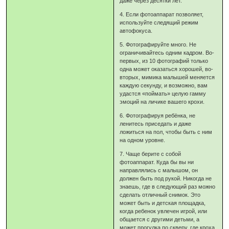
даже через десятки лет.
4. Если фотоаппарат позволяет,
используйте следящий режим
автофокуса.
5. Фотографируйте много. Не
ограничивайтесь одним кадром. Во-
первых, из 10 фотографий только
одна может оказаться хорошей, во-
вторых, мимика малышей меняется
каждую секунду, и возможно, вам
удастся «поймать» целую гамму
эмоций на личике вашего крохи.
6. Фотографируя ребёнка, не
ленитесь приседать и даже
ложиться на пол, чтобы быть с ним
на одном уровне.
7. Чаще берите с собой
фотоаппарат. Куда бы вы ни
направлялись с малышом, он
должен быть под рукой. Никогда не
знаешь, где в следующий раз можно
сделать отличный снимок. Это
может быть и детская площадка,
когда ребенок увлечен игрой, или
общается с другими детьми, а
может прогулка по скверу, где кроха