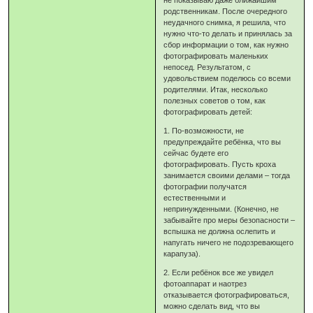
не показываю даже ближайшим
родственникам. После очередного
неудачного снимка, я решила, что
нужно что-то делать и принялась за
сбор информации о том, как нужно
фотографировать маленьких
непосед. Результатом, с
удовольствием поделюсь со всеми
родителями. Итак, несколько
полезных советов о том, как
фотографировать детей:
1. По-возможности, не
предупреждайте ребёнка, что вы
сейчас будете его
фотографировать. Пусть кроха
занимается своими делами – тогда
фотографии получатся
естественными и
непринужденными. (Конечно, не
забывайте про меры безопасности –
вспышка не должна ослепить и
напугать ничего не подозревающего
карапуза).
2. Если ребёнок все же увидел
фотоаппарат и наотрез
отказывается фотографироваться,
можно сделать вид, что вы