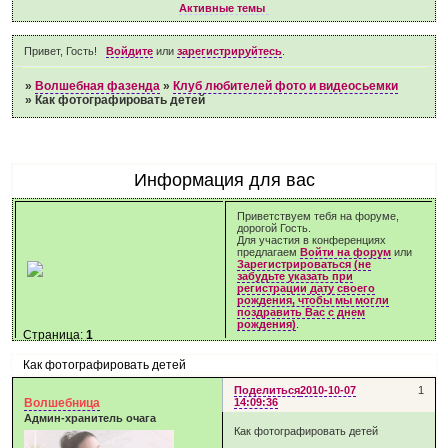
Активные темы
Привет, Гость!
Войдите
или
зарегистрируйтесь
.
»
Волшебная фазенда
»
Клуб любителей фото и видеосьемки
»
Как фотографировать детей
Информация для вас
Приветствуем тебя на форуме,
дорогой Гость.
Для участия в конференциях
предлагаем
Войти на форум
или
Зарегистрироваться (не
забудьте указать при
регистрации дату своего
рождения, чтобы мы могли
поздравить Вас с днем
рождения)
.
Страница:
1
Как фотографировать детей
Поделиться
2010-10-07
1
Волшебница
14:09:36
Админ-хранитель очага
Как фотографировать детей