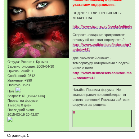
указанием содержимого.
ЭНДРЮ ЧЕТЛИ. ПРОБЛЕМНЫЕ
ЛЕКАРСТВА
http://www.iacmac.ru/books/pd/index.s
Скорость оседания эритроцитов:
почему её не стоит определять?
http://www.antibiotic.ru/index.php?
article=641
Для любителей снижать
Откуда:
Россия г. Крымск
температуру обтираниями с водкой
Зарегистрирован
: 2009-04-30
и иже с ними.
Приглашений:
0
http://www.rusmedserv.com/forums/sho.
Сообщений:
2512
… stcount=12
Уважение:
+999
Позитив:
+523
Читайте Правила форума!!!Не
Пол:
знание правил-не освобождает от
Возраст:
61
[1964-11-06]
ответственности! Реклама сайтов и
Провел на форуме:
форумов запрещена!
1 месяц 0 дней
Последний визит:
0
2015-03-19 20:42:07
Страница:
1