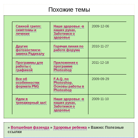
Похожие темы
Свиной грипп:
Наше здоровье -в
2009-12-06
симптомы и
наших руках.
лечение
Заботимся о
здоровье
Другие
Горячая линия по
2010-11-27
фотохостинги-
работе форума
замена Радикалу
Программы для
Приложения к
2011-12-18
работы с
программе
графикой
Photoshop
Все об
F.A.Q. по
2009-09-29
особенностях
Photoshop.
формата PNG
Основы работы в
Photoshop
Идем в
Наше здоровье -в
2009-11-10
тренажерный зал!
наших руках.
Заботимся о
здоровье
»
Волшебная фазенда
»
Здоровье ребенка
»
Важно: Полезные
ссылки