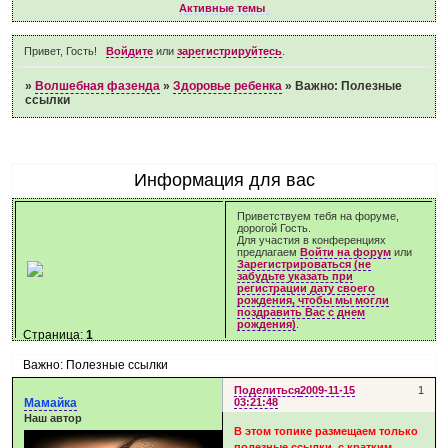
Активные темы
Привет, Гость!
Войдите
или
зарегистрируйтесь
.
»
Волшебная фазенда
»
Здоровье ребенка
»
Важно: Полезные
ссылки
Информация для вас
Приветствуем тебя на форуме,
дорогой Гость.
Для участия в конференциях
предлагаем
Войти на форум
или
Зарегистрироваться (не
забудьте указать при
регистрации дату своего
рождения, чтобы мы могли
поздравить Вас с днем
рождения)
.
Страница:
1
Важно: Полезные ссылки
Поделиться
2009-11-15
1
Мамайка
03:21:48
Наш автор
В этом топике размещаем только
полезные ссылки, с кратким