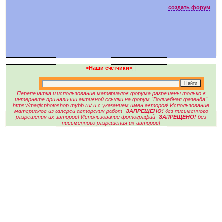
создать форум
<Наши счетчики>
|
|
Перепечатка и использование материалов форума разрешены только в
интернете при наличии активной ссылки на форум "Волшебная фазенда"
https://magicphotoshop.mybb.ru/ и с указанием имен авторов! Использование
материалов из галереи авторских работ -
ЗАПРЕЩЕНО!
без письменного
разрешения их авторов! Использование фотографий -
ЗАПРЕЩЕНО!
без
письменного разрешения их авторов!