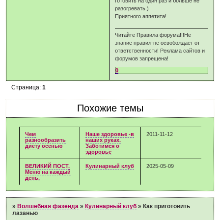
готовить на один раз и больше не
разогревать.)
Приятного аппетита!
Читайте Правила форума!!!Не
знание правил-не освобождает от
ответственности! Реклама сайтов и
форумов запрещена!
0
Страница:
1
Похожие темы
Чем
Наше здоровье -в
2011-11-12
разнообразить
наших руках.
диету осенью
Заботимся о
здоровье
ВЕЛИКИЙ ПОСТ.
Кулинарный клуб
2025-05-09
Меню на каждый
день.
»
Волшебная фазенда
»
Кулинарный клуб
»
Как приготовить
лазанью