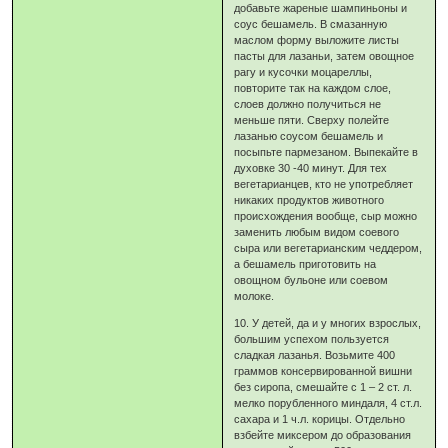
добавьте жареные шампиньоны и
соус бешамель. В смазанную
маслом форму выложите листы
пасты для лазаньи, затем овощное
рагу и кусочки моцареллы,
повторите так на каждом слое,
слоев должно получиться не
меньше пяти. Сверху полейте
лазанью соусом бешамель и
посыпьте пармезаном. Выпекайте в
духовке 30 -40 минут. Для тех
вегетарианцев, кто не употребляет
никаких продуктов животного
происхождения вообще, сыр можно
заменить любым видом соевого
сыра или вегетарианским чеддером,
а бешамель приготовить на
овощном бульоне или соевом
молоке.
10. У детей, да и у многих взрослых,
большим успехом пользуется
сладкая лазанья. Возьмите 400
граммов консервированной вишни
без сиропа, смешайте с 1 – 2 ст. л.
мелко порубленного миндаля, 4 ст.л.
сахара и 1 ч.л. корицы. Отдельно
взбейте миксером до образования