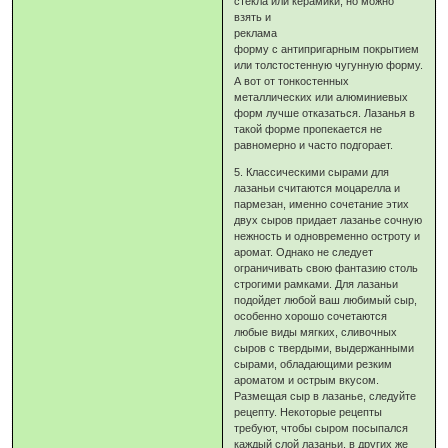
стекла или керамики, но можно
взять и
реклама
форму с антипригарным покрытием
или толстостенную чугунную форму.
А вот от тонкостенных
металлических или алюминиевых
форм лучше отказаться. Лазанья в
такой форме пропекается не
равномерно и часто подгорает.
5. Классическими сырами для
лазаньи считаются моцарелла и
пармезан, именно сочетание этих
двух сыров придает лазанье сочную
нежность и одновременно остроту и
аромат. Однако не следует
ограничивать свою фантазию столь
строгими рамками. Для лазаньи
подойдет любой ваш любимый сыр,
особенно хорошо сочетаются
любые виды мягких, сливочных
сыров с твердыми, выдержанными
сырами, обладающими резким
ароматом и острым вкусом.
Размещая сыр в лазанье, следуйте
рецепту. Некоторые рецепты
требуют, чтобы сыром посыпался
каждый слой лазаньи, в других же