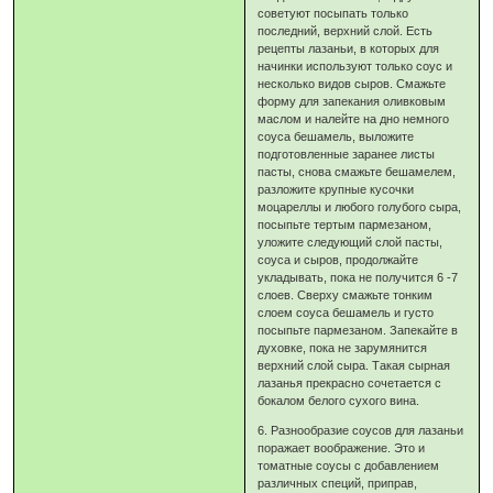
советуют посыпать только
последний, верхний слой. Есть
рецепты лазаньи, в которых для
начинки используют только соус и
несколько видов сыров. Смажьте
форму для запекания оливковым
маслом и налейте на дно немного
соуса бешамель, выложите
подготовленные заранее листы
пасты, снова смажьте бешамелем,
разложите крупные кусочки
моцареллы и любого голубого сыра,
посыпьте тертым пармезаном,
уложите следующий слой пасты,
соуса и сыров, продолжайте
укладывать, пока не получится 6 -7
слоев. Сверху смажьте тонким
слоем соуса бешамель и густо
посыпьте пармезаном. Запекайте в
духовке, пока не зарумянится
верхний слой сыра. Такая сырная
лазанья прекрасно сочетается с
бокалом белого сухого вина.
6. Разнообразие соусов для лазаньи
поражает воображение. Это и
томатные соусы с добавлением
различных специй, приправ,