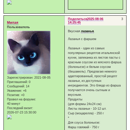
Поделиться
2025-08-06
3
Милая
14:25:45
Пользователь
Вкусная
лазанья
.
Лазанья с фаршем
Лазанья - один из самых
популярных рецептов итальянской
кухни, запеканка из листов пасты с
красным соусом из мясного фарша
(болоньезе) и белым соусом
(бешамель). Предлагаю немного
адаптированный, простой рецепт
Зарегистрирован
: 2021-08-05
лазаньи, из доступных
Приглашений:
0
ингредиентов. Это блюдо из фарша
Сообщений:
14
получается очень сытным и
Уважение:
+6
вкусным.
Позитив:
+0
Провел на форуме:
Продукты
40 минут
(для формы 24х24 см)
Последний визит:
Листы лазаньи - 10-12 шт.
2026-07-23 15:30:00
Сыр (моцарелла) - 250 г
*
Для соуса болоньезе:
Фарш говяжий - 750 г