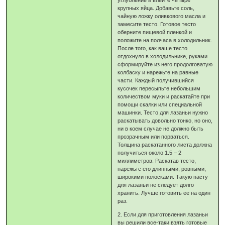
углубление и влейте четыре
крупных яйца. Добавьте соль,
чайную ложку оливкового масла и
замесите тесто. Готовое тесто
оберните пищевой пленкой и
положите на полчаса в холодильник.
После того, как ваше тесто
отдохнуло в холодильнике, руками
сформируйте из него продолговатую
колбаску и нарежьте на равные
части. Каждый получившийся
кусочек пересыпьте небольшим
количеством муки и раскатайте при
помощи скалки или специальной
машинки. Тесто для лазаньи нужно
раскатывать довольно тонко, но оно,
ни в коем случае не должно быть
прозрачным или порваться.
Толщина раскатанного листа должна
получиться около 1.5 – 2
миллиметров. Раскатав тесто,
нарежьте его длинными, ровными,
широкими полосками. Такую пасту
для лазаньи не следует долго
хранить. Лучше готовить ее на один
раз.
2. Если для приготовления лазаньи
вы решили все-таки взять готовые