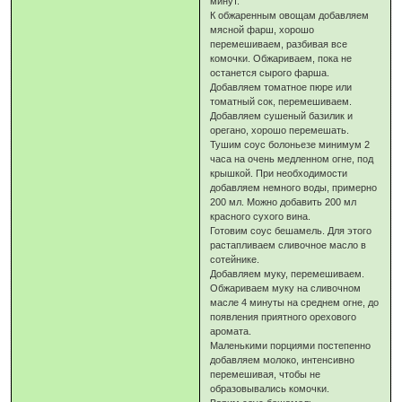
минут.
К обжаренным овощам добавляем
мясной фарш, хорошо
перемешиваем, разбивая все
комочки. Обжариваем, пока не
останется сырого фарша.
Добавляем томатное пюре или
томатный сок, перемешиваем.
Добавляем сушеный базилик и
орегано, хорошо перемешать.
Тушим соус болоньезе минимум 2
часа на очень медленном огне, под
крышкой. При необходимости
добавляем немного воды, примерно
200 мл. Можно добавить 200 мл
красного сухого вина.
Готовим соус бешамель. Для этого
растапливаем сливочное масло в
сотейнике.
Добавляем муку, перемешиваем.
Обжариваем муку на сливочном
масле 4 минуты на среднем огне, до
появления приятного орехового
аромата.
Маленькими порциями постепенно
добавляем молоко, интенсивно
перемешивая, чтобы не
образовывались комочки.