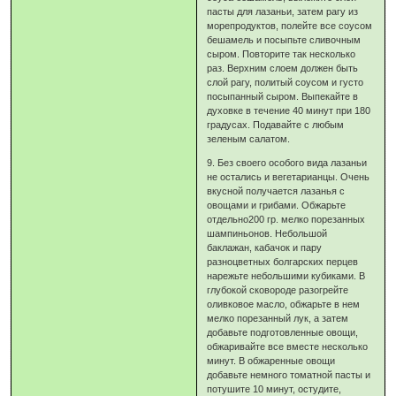
пасты для лазаньи, затем рагу из
морепродуктов, полейте все соусом
бешамель и посыпьте сливочным
сыром. Повторите так несколько
раз. Верхним слоем должен быть
слой рагу, политый соусом и густо
посыпанный сыром. Выпекайте в
духовке в течение 40 минут при 180
градусах. Подавайте с любым
зеленым салатом.
9. Без своего особого вида лазаньи
не остались и вегетарианцы. Очень
вкусной получается лазанья с
овощами и грибами. Обжарьте
отдельно200 гр. мелко порезанных
шампиньонов. Небольшой
баклажан, кабачок и пару
разноцветных болгарских перцев
нарежьте небольшими кубиками. В
глубокой сковороде разогрейте
оливковое масло, обжарьте в нем
мелко порезанный лук, а затем
добавьте подготовленные овощи,
обжаривайте все вместе несколько
минут. В обжаренные овощи
добавьте немного томатной пасты и
потушите 10 минут, остудите,