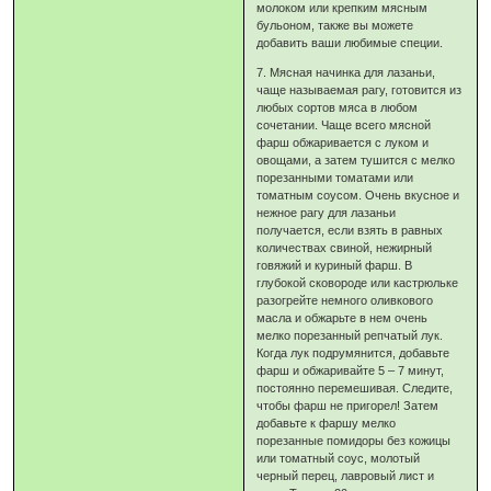
молоком или крепким мясным
бульоном, также вы можете
добавить ваши любимые специи.
7. Мясная начинка для лазаньи,
чаще называемая рагу, готовится из
любых сортов мяса в любом
сочетании. Чаще всего мясной
фарш обжаривается с луком и
овощами, а затем тушится с мелко
порезанными томатами или
томатным соусом. Очень вкусное и
нежное рагу для лазаньи
получается, если взять в равных
количествах свиной, нежирный
говяжий и куриный фарш. В
глубокой сковороде или кастрюльке
разогрейте немного оливкового
масла и обжарьте в нем очень
мелко порезанный репчатый лук.
Когда лук подрумянится, добавьте
фарш и обжаривайте 5 – 7 минут,
постоянно перемешивая. Следите,
чтобы фарш не пригорел! Затем
добавьте к фаршу мелко
порезанные помидоры без кожицы
или томатный соус, молотый
черный перец, лавровый лист и