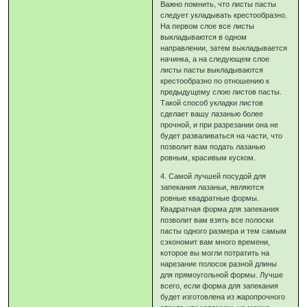
Важно помнить, что листы пасты
следует укладывать крестообразно.
На первом слое все листы
выкладываются в одном
направлении, затем выкладывается
начинка, а на следующем слое
листы пасты выкладываются
крестообразно по отношению к
предыдущему слою листов пасты.
Такой способ укладки листов
сделает вашу лазанью более
прочной, и при разрезании она не
будет разваливаться на части, что
позволит вам подать лазанью
ровным, красивым куском.
4. Самой лучшей посудой для
запекания лазаньи, являются
ровные квадратные формы.
Квадратная форма для запекания
позволит вам взять все полоски
пасты одного размера и тем самым
сэкономит вам много времени,
которое вы могли потратить на
нарезание полосок разной длины
для прямоугольной формы. Лучше
всего, если форма для запекания
будет изготовлена из жаропрочного