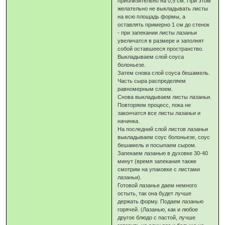
приблизительно на 0,5 см. При этом
желательно не выкладывать листы
на всю площадь формы, а
оставлять примерно 1 см до стенок
- при запекании листы лазаньи
увеличатся в размере и заполнят
собой оставшееся пространство.
Выкладываем слой соуса
болоньезе.
Затем снова слой соуса бешамель.
Часть сыра распределяем
равномерным слоем.
Снова выкладываем листы лазаньи.
Повторяем процесс, пока не
закончатся все листы лазаньи и
начинка.
На последний слой листов лазаньи
выкладываем соус болоньезе, соус
бешамель и посыпаем сыром.
Запекаем лазанью в духовке 30-40
минут (время запекания также
смотрим на упаковке с листами
лазаньи).
Готовой лазанье даем немного
остыть, так она будет лучше
держать форму. Подаем лазанью
горячей. (Лазанью, как и любое
другое блюдо с пастой, лучше