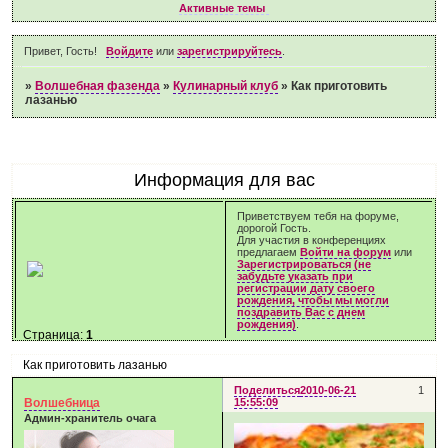
Активные темы
Привет, Гость!
Войдите
или
зарегистрируйтесь
.
»
Волшебная фазенда
»
Кулинарный клуб
»
Как приготовить
лазанью
Информация для вас
Приветствуем тебя на форуме,
дорогой Гость.
Для участия в конференциях
предлагаем
Войти на форум
или
Зарегистрироваться (не
забудьте указать при
регистрации дату своего
рождения, чтобы мы могли
поздравить Вас с днем
рождения)
.
Страница:
1
Как приготовить лазанью
Поделиться
2010-06-21
1
Волшебница
15:55:09
Админ-хранитель очага