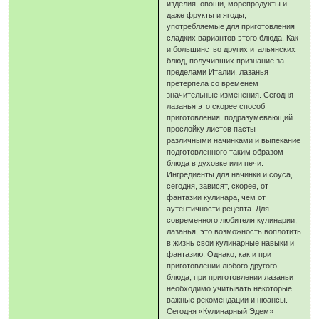
изделия, овощи, морепродукты и
даже фрукты и ягоды,
употребляемые для приготовления
сладких вариантов этого блюда. Как
и большинство других итальянских
блюд, получивших признание за
пределами Италии, лазанья
претерпела со временем
значительные изменения. Сегодня
лазанья это скорее способ
приготовления, подразумевающий
прослойку листов пасты
различными начинками и выпекание
подготовленного таким образом
блюда в духовке или печи.
Ингредиенты для начинки и соуса,
сегодня, зависят, скорее, от
фантазии кулинара, чем от
аутентичности рецепта. Для
современного любителя кулинарии,
лазанья, это возможность воплотить
в жизнь свои кулинарные навыки и
фантазию. Однако, как и при
приготовлении любого другого
блюда, при приготовлении лазаньи
необходимо учитывать некоторые
важные рекомендации и нюансы.
Сегодня «Кулинарный Эдем»