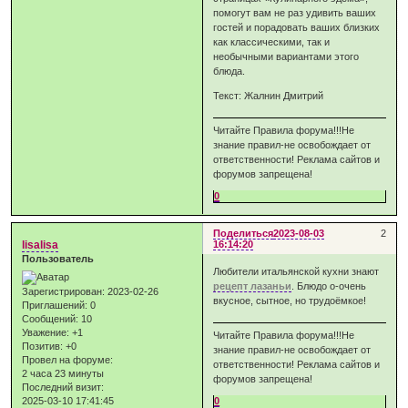
помогут вам не раз удивить ваших
гостей и порадовать ваших близких
как классическими, так и
необычными вариантами этого
блюда.
Текст: Жалнин Дмитрий
Читайте Правила форума!!!Не
знание правил-не освобождает от
ответственности! Реклама сайтов и
форумов запрещена!
0
Поделиться
2023-08-03
2
lisalisa
16:14:20
Пользователь
Любители итальянской кухни знают
рецепт лазаньи
. Блюдо о-очень
Зарегистрирован
: 2023-02-26
вкусное, сытное, но трудоёмкое!
Приглашений:
0
Сообщений:
10
Уважение:
+1
Читайте Правила форума!!!Не
Позитив:
+0
знание правил-не освобождает от
Провел на форуме:
ответственности! Реклама сайтов и
2 часа 23 минуты
форумов запрещена!
Последний визит:
2025-03-10 17:41:45
0