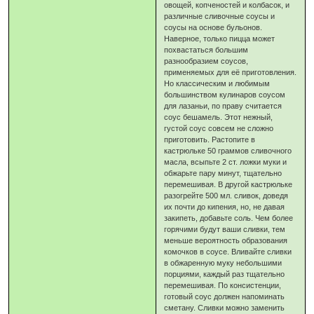
овощей, копченостей и колбасок, и
различные сливочные соусы и
соусы на основе бульонов.
Наверное, только пицца может
похвастаться большим
разнообразием соусов,
применяемых для её приготовления.
Но классическим и любимым
большинством кулинаров соусом
для лазаньи, по праву считается
соус бешамель. Этот нежный,
густой соус совсем не сложно
приготовить. Растопите в
кастрюльке 50 граммов сливочного
масла, всыпьте 2 ст. ложки муки и
обжарьте пару минут, тщательно
перемешивая. В другой кастрюльке
разогрейте 500 мл. сливок, доведя
их почти до кипения, но, не давая
закипеть, добавьте соль. Чем более
горячими будут ваши сливки, тем
меньше вероятность образования
комочков в соусе. Вливайте сливки
в обжаренную муку небольшими
порциями, каждый раз тщательно
перемешивая. По консистенции,
готовый соус должен напоминать
сметану. Сливки можно заменить