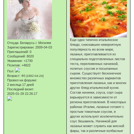
Еще одно типично итальянское
Откуда:
Беларусь г. Могилев
блюдо, снискавшее невероятную
Зарегистрирован
: 2009-04-03
популярность во всем мире,
Приглашений:
0
лазанья, приготавливается из
Сообщений:
8020
специально подготовленных листов
Уважение:
+1730
теста, переложенных начинкой,
Позитив:
+4822
политых соусом и посыпанных
Пол:
сыром. Существует бесконечное
Возраст:
44
[1982-04-24]
множество различных вариантов
Провел на форуме:
приготовления лазаньи, как и многих
2 месяца 17 дней
других блюд итальянской кухни.
Последний визит:
Состав начинки, соуса, сорт сыра
2025-01-29 22:26:17
варьируется в зависимости от
региона приготовления. В некоторых
районах Италии, лазанью готовят с
простым томатным соусом, в
других используют исключительно
соус бешамель. Начинкой для
лазаньи может служить как мясной
фарш, так и различные колбасные