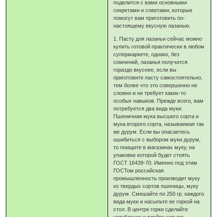
поделится с вами основными
секретами и советами, которые
помогут вам приготовить по-
настоящему вкусную лазанью.
1. Пасту для лазаньи сейчас можно
купить готовой практически в любом
супермаркете, однако, без
сомнений, лазанья получится
гораздо вкуснее, если вы
приготовите пасту самостоятельно,
тем более что это совершенно не
сложно и не требует каких-то
особых навыков. Прежде всего, вам
потребуется два вида муки.
Пшеничная мука высшего сорта и
мука второго сорта, называемая так
же дурум. Если вы опасаетесь
ошибиться с выбором муки дурум,
то поищите в магазинах муку, на
упаковке которой будет стоять
ГОСТ 16439-70. Именно под этим
ГОСТом российская
промышленность производит муку
из твердых сортов пшеницы, муку
дурум. Смешайте по 250 гр. каждого
вида муки и насыпьте ее горкой на
стол. В центре горки сделайте