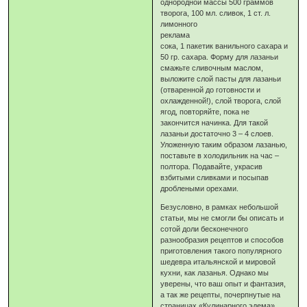
однородной массы 500 граммов
творога, 100 мл. сливок, 1 ст. л.
лимонного
реклама
сока, 1 пакетик ванильного сахара и
50 гр. сахара. Форму для лазаньи
смажьте сливочным маслом,
выложите слой пасты для лазаньи
(отваренной до готовности и
охлажденной!), слой творога, слой
ягод, повторяйте, пока не
закончится начинка. Для такой
лазаньи достаточно 3 – 4 слоев.
Уложенную таким образом лазанью,
поставьте в холодильник на час –
полтора. Подавайте, украсив
взбитыми сливками и посыпав
дроблеными орехами.
Безусловно, в рамках небольшой
статьи, мы не смогли бы описать и
сотой доли бесконечного
разнообразия рецептов и способов
приготовления такого популярного
шедевра итальянской и мировой
кухни, как лазанья. Однако мы
уверены, что ваш опыт и фантазия,
а так же рецепты, почерпнутые на
страницах «Кулинарного эдема»,