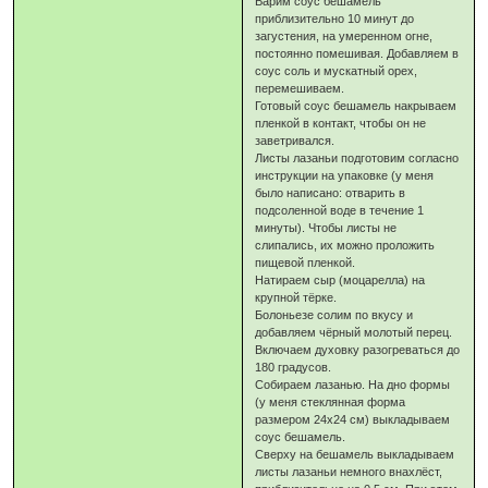
Варим соус бешамель
приблизительно 10 минут до
загустения, на умеренном огне,
постоянно помешивая. Добавляем в
соус соль и мускатный орех,
перемешиваем.
Готовый соус бешамель накрываем
пленкой в контакт, чтобы он не
заветривался.
Листы лазаньи подготовим согласно
инструкции на упаковке (у меня
было написано: отварить в
подсоленной воде в течение 1
минуты). Чтобы листы не
слипались, их можно проложить
пищевой пленкой.
Натираем сыр (моцарелла) на
крупной тёрке.
Болоньезе солим по вкусу и
добавляем чёрный молотый перец.
Включаем духовку разогреваться до
180 градусов.
Собираем лазанью. На дно формы
(у меня стеклянная форма
размером 24х24 см) выкладываем
соус бешамель.
Сверху на бешамель выкладываем
листы лазаньи немного внахлёст,