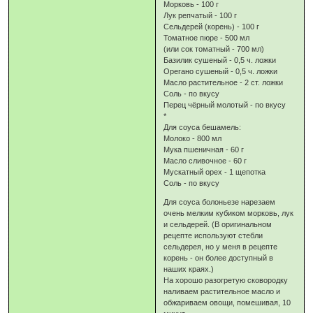
Морковь - 100 г
Лук репчатый - 100 г
Сельдерей (корень) - 100 г
Томатное пюре - 500 мл
(или сок томатный - 700 мл)
Базилик сушеный - 0,5 ч. ложки
Орегано сушеный - 0,5 ч. ложки
Масло растительное - 2 ст. ложки
Соль - по вкусу
Перец чёрный молотый - по вкусу
*
Для соуса бешамель:
Молоко - 800 мл
Мука пшеничная - 60 г
Масло сливочное - 60 г
Мускатный орех - 1 щепотка
Соль - по вкусу
Для соуса болоньезе нарезаем
очень мелким кубиком морковь, лук
и сельдерей. (В оригинальном
рецепте используют стебли
сельдерея, но у меня в рецепте
корень - он более доступный в
наших краях.)
На хорошо разогретую сковородку
наливаем растительное масло и
обжариваем овощи, помешивая, 10