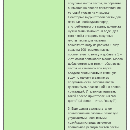
покупные листы пасты, то обратите
внимание на способ приготовления,
который указан на упаковке.
Некоторые виды готовой пасты для
лазаньи необходимо перед
употреблением отварить, другие же
нужно лишь замочить в воде. Для
того чтобы отварить покупные
листы пасты для лазаньи,
вскипятите воду из расчета 1 литр
воды на 100 граммов пасты,
посолите ее по вкусу и добавьте 1 –
2 ст. ложки оливкового масла. Масло
добавляется для того, чтобы листы
пасты не слиплись при варке.
Кладите листы пасты в кипящую
воду по одному и варите до
полуготовности. Готовая паста
должна быть пластичной, но слегка
хрустящей. Итальянцы называют
такой способ приготовления “аль
денте” (al dente — итал. “на зуб”).
3. Еще одним важным этапом
приготовления лазаньи, зачастую
упускаемым неопытными
хозяйками из вида, является
правильная укладка листов пасты.